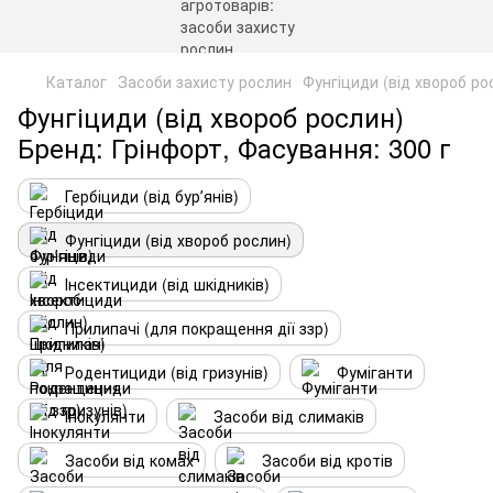
Каталог
Засоби захисту рослин
Фунгіциди (від хвороб ро
Фунгіциди (від хвороб рослин)
Бренд: Грінфорт, Фасування: 300 г
Гербіциди (від бурʼянів)
Фунгіциди (від хвороб рослин)
Інсектициди (від шкідників)
Прилипачі (для покращення дії ззр)
Родентициди (від гризунів)
Фуміганти
Інокулянти
Засоби від слимаків
Засоби від комах
Засоби від кротів