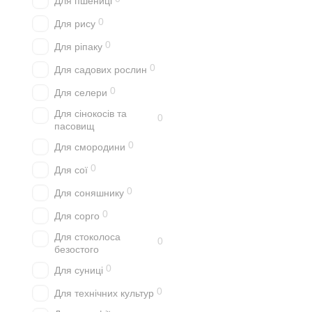
Для пшениці
0
Для рису
0
Для ріпаку
0
Для садових рослин
0
Для селери
Для сінокосів та
0
пасовищ
0
Для смородини
0
Для сої
0
Для соняшнику
0
Для сорго
Для стоколоса
0
безостого
0
Для суниці
0
Для технічних культур