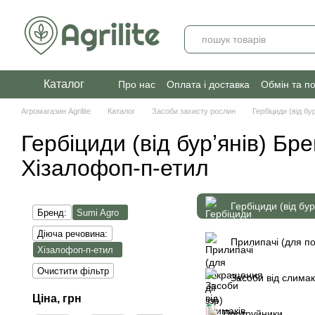
Перейти до основного контенту
Каталог
Про нас
Оплата і доставка
Обмін та п
Агромагазин Agrilite
Каталог
Засоби захисту рослин
Гербіциди (від бур
Гербіциди (від бурʼянів) Бр
Хізалофоп-п-етил
Гербіциди (від бур
Бренд:
Sumi Agro
Діюча речовина:
Прилипачі (для по
Хізалофоп-п-етил
Очистити фільтр
Засоби від слимак
Ціна, грн
Протруйники