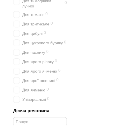
Для тимофіївки
0
лучної
0
Для томатів
0
Для тритикале
0
Для цибулі
0
Для цукрового буряку
0
Для часнику
0
Для ярого ріпаку
0
Для ярого ячменю
0
Для ярої пшениці
0
Для ячменю
0
Універсальні
Діюча речовина