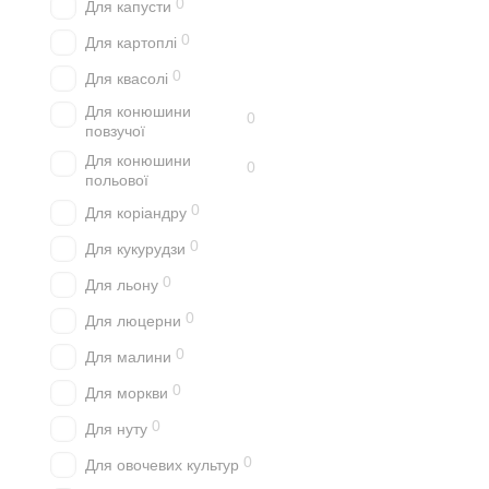
0
Для капусти
0
Для картоплі
0
Для квасолі
Для конюшини
0
повзучої
Для конюшини
0
польової
0
Для коріандру
0
Для кукурудзи
0
Для льону
0
Для люцерни
0
Для малини
0
Для моркви
0
Для нуту
0
Для овочевих культур