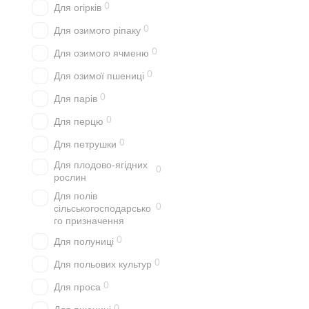
0
Для огірків
0
Для озимого ріпаку
0
Для озимого ячменю
0
Для озимої пшениці
0
Для парів
0
Для перцю
0
Для петрушки
Для плодово-ягідних
0
рослин
Для полів
0
сільськогосподарсько
го призначення
0
Для полуниці
0
Для польових культур
0
Для проса
0