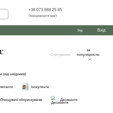
+38 073 888 25 85
Передзвонити вам?
Вхід
Укр
а:
за
Сортування:
популярністю
и (від шкідників)
міганти
Інокулянти
Очищувачі обприскувачів
Десиканти