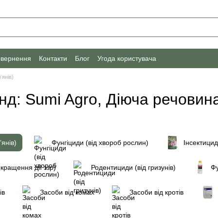
овернення
Контакти
Блог
Угода користувача
ʼянів)
енд: Sumi Agro, Діюча речовин
ʼянів)
Фунгіциди (від хвороб рослин)
Інсектицид
кращення дії ззр)
Родентициди (від гризунів)
Фу
ів
Засоби від комах
Засоби від кротів