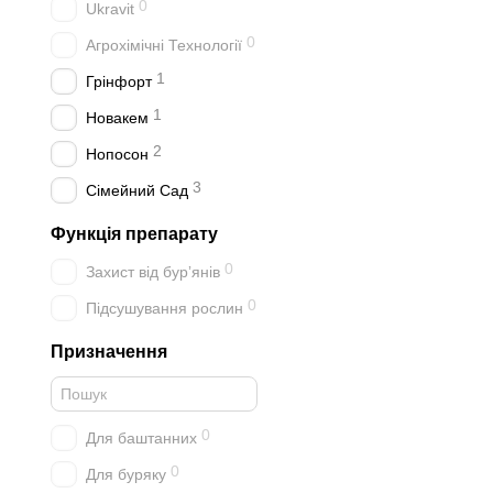
0
Ukravit
0
Агрохімічні Технології
1
Грінфорт
1
Новакем
2
Нопосон
3
Сімейний Сад
Функція препарату
0
Захист від бурʼянів
0
Підсушування рослин
Призначення
0
Для баштанних
0
Для буряку