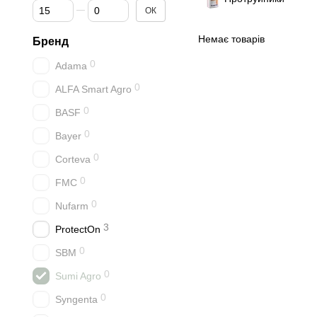
Від Ціна, грн
До Ціна, грн
ОК
Немає товарів
Бренд
0
Adama
0
ALFA Smart Agro
0
BASF
0
Bayer
0
Corteva
0
FMC
0
Nufarm
3
ProtectOn
0
SBM
0
Sumi Agro
0
Syngenta