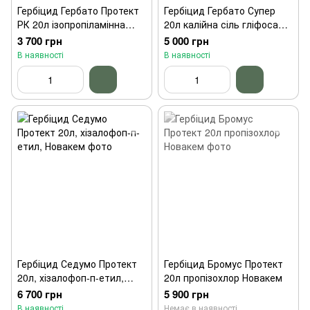
Гербіцид Гербато Протект
Гербіцид Гербато Супер
РК 20л ізопропіламінна
20л калійна сіль гліфосату
сіль гліфосату Новакем
Новакем
3 700 грн
5 000 грн
В наявності
В наявності
Гербіцид Седумо Протект
Гербіцид Бромус Протект
20л, хізалофоп-п-етил,
20л пропізохлор Новакем
Новакем
6 700 грн
5 900 грн
В наявності
Немає в наявності