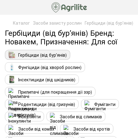
Каталог
Засоби захисту рослин
Гербіциди (від бурʼянів)
Гербіциди (від бурʼянів) Бренд:
Новакем, Призначення: Для сої
Гербіциди (від бурʼянів)
Фунгіциди (від хвороб рослин)
Інсектициди (від шкідників)
Прилипачі (для покращення дії ззр)
Родентициди (від гризунів)
Фуміганти
Інокулянти
Засоби від слимаків
Засоби від комах
Засоби від кротів