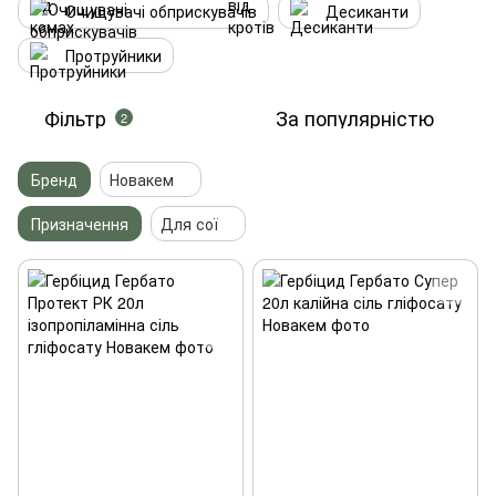
Очищувачі обприскувачів
Десиканти
Протруйники
Фільтр
За популярністю
2
Бренд
Новакем
Призначення
Для сої