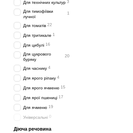
3
Для технічних культур
Для тимофіївки
1
лучної
22
Для томатів
1
Для тритикале
16
Для цибулі
Для цукрового
20
буряку
4
Для часнику
4
Для ярого ріпаку
15
Для ярого ячменю
17
Для ярої пшениці
19
Для ячменю
0
Універсальні
Діюча речовина