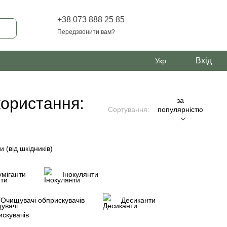
+38 073 888 25 85
Передзвонити вам?
Вхід
Укр
користання:
за
Сортування:
популярністю
и (від шкідників)
міганти
Інокулянти
Очищувачі обприскувачів
Десиканти