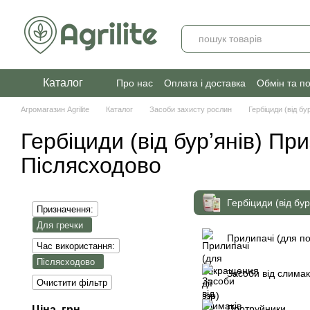
Перейти до основного контенту
Каталог
Про нас
Оплата і доставка
Обмін та п
Агромагазин Agrilite
Каталог
Засоби захисту рослин
Гербіциди (від бур
Гербіциди (від бурʼянів) Пр
Післясходово
Гербіциди (від бур
Призначення:
Для гречки
Прилипачі (для по
Час використання:
Післясходово
Засоби від слимак
Очистити фільтр
Протруйники
Ціна, грн