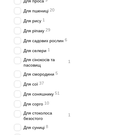
9
Для проса
20
Для пшениці
1
Для рису
29
Для ріпаку
6
Для садових рослин
1
Для селери
Для сінокосів та
1
пасовищ
5
Для смородини
37
Для сої
51
Для соняшнику
10
Для сорго
Для стоколоса
1
безостого
8
Для суниці