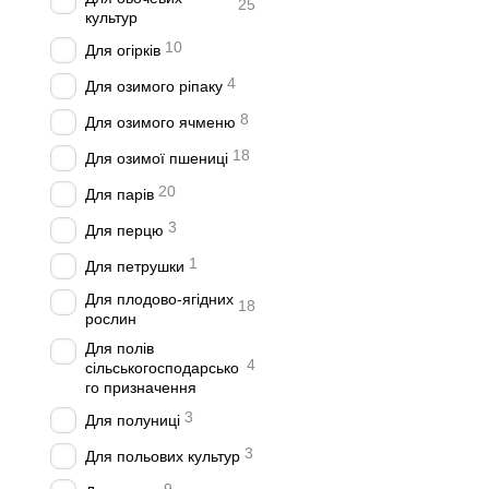
25
культур
10
Для огірків
4
Для озимого ріпаку
8
Для озимого ячменю
18
Для озимої пшениці
20
Для парів
3
Для перцю
1
Для петрушки
Для плодово-ягідних
18
рослин
Для полів
4
сільськогосподарсько
го призначення
3
Для полуниці
3
Для польових культур