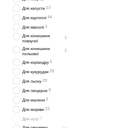
13
Для капусти
44
Для картоплі
1
Для квасолі
Для конюшини
1
повзучої
Для конюшини
1
польової
5
Для коріандру
39
Для кукурудзи
20
Для льону
9
Для люцерни
5
Для малини
22
Для моркви
0
Для нуту
Для овочевих