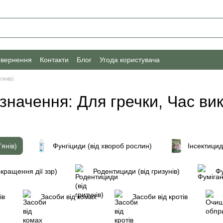
овернення
Контакти
Блог
Угода користувача
ʼянів)
изначення: Для гречки, Час ви
ʼянів)
Фунгіциди (від хвороб рослин)
Інсектицид
кращення дії ззр)
Родентициди (від гризунів)
Фу
ів
Засоби від комах
Засоби від кротів