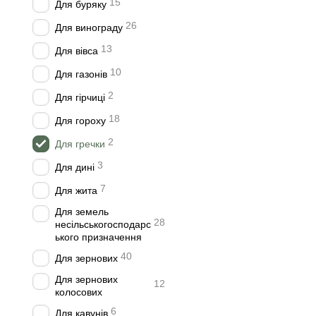
15
Для буряку
26
Для винограду
13
Для вівса
10
Для газонів
2
Для гірчиці
18
Для гороху
2
Для гречки
3
Для дині
7
Для жита
Для земель
28
несільськогосподарс
ького призначення
40
Для зернових
Для зернових
12
колосових
6
Для кавунів