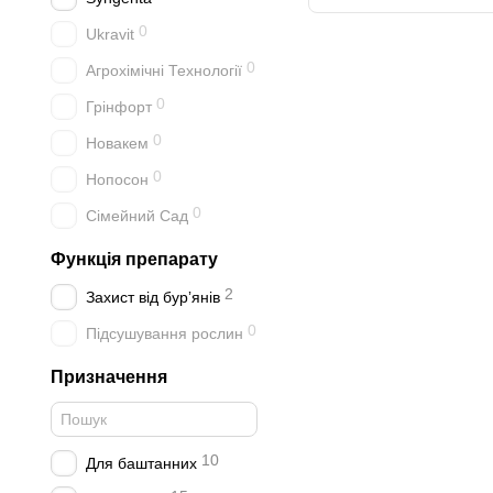
0
Ukravit
0
Агрохімічні Технології
0
Грінфорт
0
Новакем
0
Нопосон
0
Сімейний Сад
Функція препарату
2
Захист від бурʼянів
0
Підсушування рослин
Призначення
10
Для баштанних