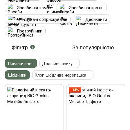
Засоби від комах
Засоби від кротів
Очищувачі обприскувачів
Десиканти
Протруйники
Фільтр
За популярністю
2
Призначення
Для соняшнику
Шкідники
Клоп шкідлива черепашка
−18%