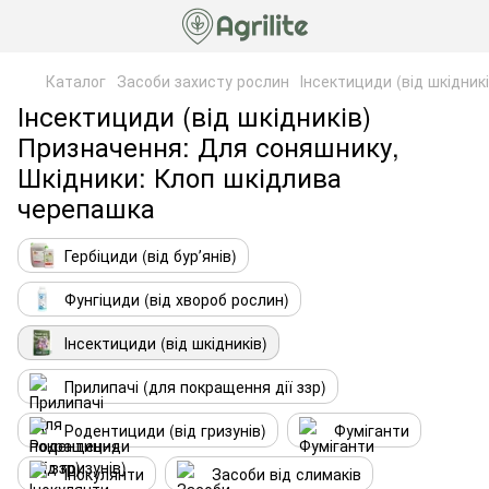
Каталог
Засоби захисту рослин
Інсектициди (від шкідникі
Інсектициди (від шкідників)
Призначення: Для соняшнику,
Шкідники: Клоп шкідлива
черепашка
Гербіциди (від бурʼянів)
Фунгіциди (від хвороб рослин)
Інсектициди (від шкідників)
Прилипачі (для покращення дії ззр)
Родентициди (від гризунів)
Фуміганти
Інокулянти
Засоби від слимаків