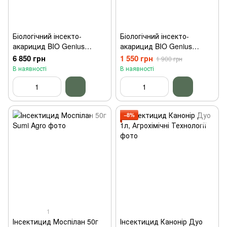
Біологічний інсекто-
Біологічний інсекто-
акарицид BIO Genius
акарицид BIO Genius
Метабо 5л
Метабо 1л
6 850 грн
1 550 грн
1 900 грн
В наявності
В наявності
−8%
1
Інсектицид Моспілан 50г
Інсектицид Канонір Дуо