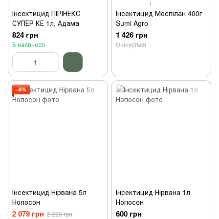
1
Інсектицид ПІРІНЕКС
Інсектицид Моспілан 400г
СУПЕР КЕ 1л, Адама
Sumi Agro
824 грн
1 426 грн
В наявності
Очікується
−6%
Інсектицид Нірвана 5л
Інсектицид Нірвана 1л
Нопосон
Нопосон
2 079 грн
600 грн
2 220 грн