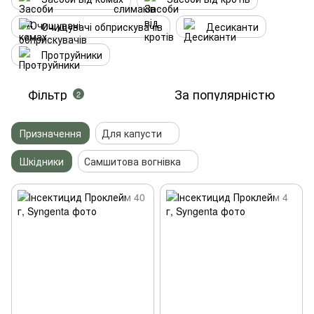
Очищувачі обприскувачів
Десиканти
Протруйники
Фільтр
За популярністю
2
Призначення
Для капусти
Шкідники
Самшитова вогнівка