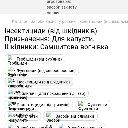
Каталог
Засоби захисту рослин
Інсектициди (від шкідникі
Інсектициди (від шкідників)
Призначення: Для капусти,
Шкідники: Самшитова вогнівка
Гербіциди (від бурʼянів)
Фунгіциди (від хвороб рослин)
Інсектициди (від шкідників)
Прилипачі (для покращення дії ззр)
Родентициди (від гризунів)
Фуміганти
Інокулянти
Засоби від слимаків
Засоби від комах
Засоби від кротів