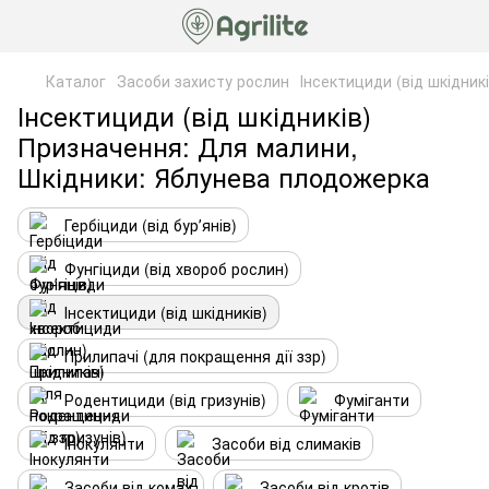
Каталог
Засоби захисту рослин
Інсектициди (від шкідникі
Інсектициди (від шкідників)
Призначення: Для малини,
Шкідники: Яблунева плодожерка
Гербіциди (від бурʼянів)
Фунгіциди (від хвороб рослин)
Інсектициди (від шкідників)
Прилипачі (для покращення дії ззр)
Родентициди (від гризунів)
Фуміганти
Інокулянти
Засоби від слимаків
Засоби від комах
Засоби від кротів