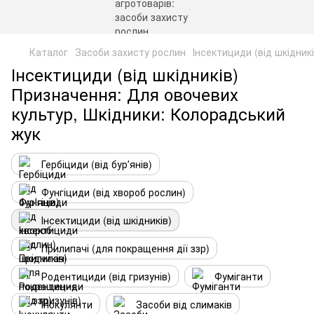
Каталог
Засоби захисту рослин
Інсектициди (від шкідникі
Інсектициди (від шкідників)
Призначення: Для овочевих
культур, Шкідники: Колорадський
жук
Гербіциди (від бурʼянів)
Фунгіциди (від хвороб рослин)
Інсектициди (від шкідників)
Прилипачі (для покращення дії ззр)
Родентициди (від гризунів)
Фуміганти
Інокулянти
Засоби від слимаків