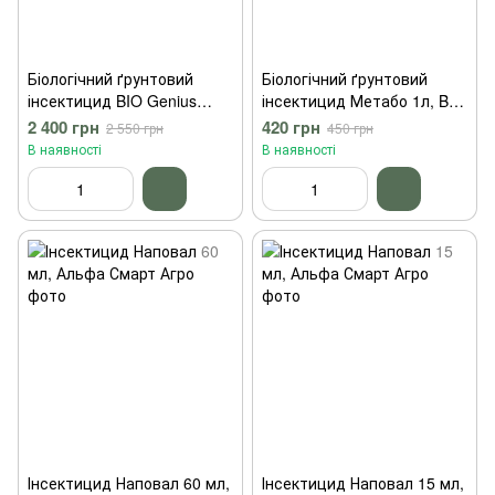
Біологічний ґрунтовий
Біологічний ґрунтовий
інсектицид BIO Genius
інсектицид Метабо 1л, BIO
Метабо 10л
Genius
2 400 грн
420 грн
2 550 грн
450 грн
В наявності
В наявності
Інсектицид Наповал 60 мл,
Інсектицид Наповал 15 мл,