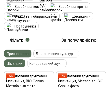
Засоби від комах
Засоби від кротів
Очищувачі обприскувачів
Десиканти
Протруйники
Фільтр
За популярністю
2
Призначення
Для овочевих культур
Шкідники
Колорадський жук
−6%
−7%