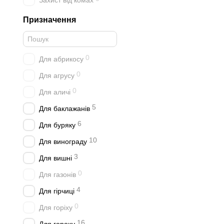
Захист від комах
Призначення
0
Для абрикосу
0
Для агрусу
0
Для аличі
5
Для баклажанів
6
Для буряку
10
Для винограду
3
Для вишні
0
Для газонів
4
Для гірчиці
0
Для горіху
16