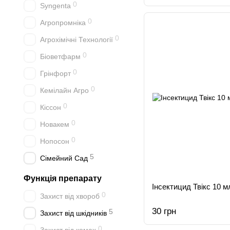
0
Syngenta
0
Агропромніка
0
Агрохімічні Технології
0
Біоветфарм
0
Грінфорт
0
Кемілайн Агро
0
Кіссон
0
Новакем
0
Нопосон
5
Сімейний Сад
Функція препарату
Інсектицид Твікс 10 
0
Захист від хвороб
30 грн
5
Захист від шкідників
0