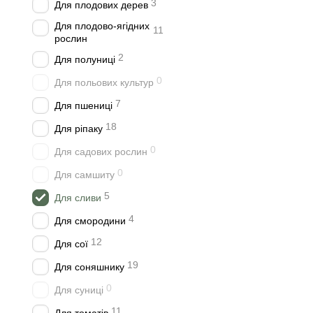
3
Для плодових дерев
Для плодово-ягідних
11
рослин
2
Для полуниці
0
Для польових культур
7
Для пшениці
18
Для ріпаку
0
Для садових рослин
0
Для самшиту
5
Для сливи
4
Для смородини
12
Для сої
19
Для соняшнику
0
Для суниці
11