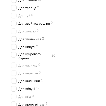
Для томатів
2
Для троянд
0
Для туй
2
Для хвойних рослин
0
Для хмелю
2
Для хмільників
2
Для цибулі
Для цукрового
20
буряку
0
Для часнику
0
Для черешні
1
Для шипшини
17
Для яблуні
0
Для ягід
9
Для ярого ріпаку