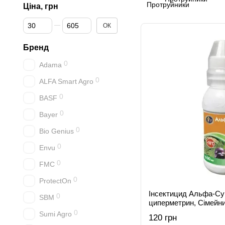
Ціна, грн
Від Ціна, грн
До Ціна, грн
ОК
Бренд
0
Adama
0
ALFA Smart Agro
0
BASF
0
Bayer
0
Bio Genius
0
Envu
0
FMC
0
ProtectOn
Інсектицид Альфа-Су
0
SBM
циперметрин, Сімейн
0
Sumi Agro
120 грн