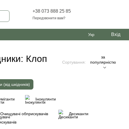
+38 073 888 25 85
Передзвонити вам?
Вхід
Укр
дники: Клоп
за
Сортування:
популярністю
и (від шкідників)
міганти
Інокулянти
Очищувачі обприскувачів
Десиканти