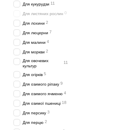
11
Для кукурудзи
0
Для листяних рослин
2
Для лохини
7
Для люцерни
4
Для малини
2
Для моркви
Для овочевих
11
культур
5
Для огірків
9
Для озимого ріпаку
4
Для озимого ячменю
18
Для озимої пшениці
3
Для персику
2
Для перцю