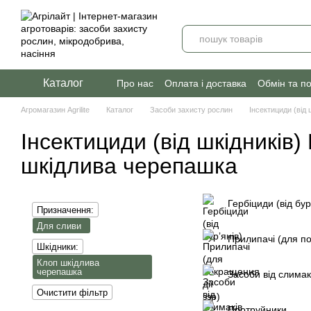
Перейти до основного контенту
Каталог
Про нас
Оплата і доставка
Обмін та п
Агромагазин Agrilite
Каталог
Засоби захисту рослин
Інсектициди (від 
Інсектициди (від шкідників
шкідлива черепашка
Гербіциди (від бур
Призначення:
Для сливи
Прилипачі (для по
Шкідники:
Клоп шкідлива
черепашка
Засоби від слимак
Очистити фільтр
Протруйники