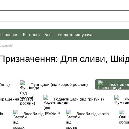
овернення
Контакти
Блог
Угода користувача
шкідників)
) Призначення: Для сливи, Шкі
ʼянів)
Фунгіциди (від хвороб рослин)
Інсектицид
кращення дії ззр)
Родентициди (від гризунів)
Фу
ів
Засоби від комах
Засоби від кротів