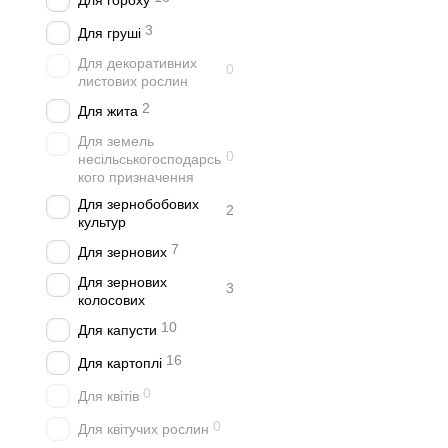
Для гороху
3
Для груші
Для декоративних
0
листових рослин
2
Для жита
Для земель
0
несільськогосподарсь
кого призначення
Для зернобобових
2
культур
7
Для зернових
Для зернових
3
колосових
10
Для капусти
16
Для картоплі
0
Для квітів
0
Для квітучих рослин