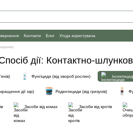
овернення
Контакти
Блог
Угода користувача
шкідників)
 Спосіб дії: Контактно-шлунко
ʼянів)
Фунгіциди (від хвороб рослин)
Інсектицид
кращення дії ззр)
Родентициди (від гризунів)
Фу
ів
Засоби від комах
Засоби від кротів