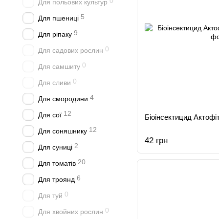
0
Для польових культур
5
Для пшениці
9
Для ріпаку
0
Для садових рослин
0
Для самшиту
0
Для сливи
4
Для смородини
12
Для сої
Біоінсектицид Актофі
12
Для соняшнику
42 грн
2
Для суниці
20
Для томатів
6
Для троянд
0
Для туй
0
Для хвойних рослин