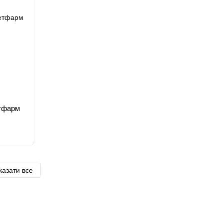
етфарм
казати все