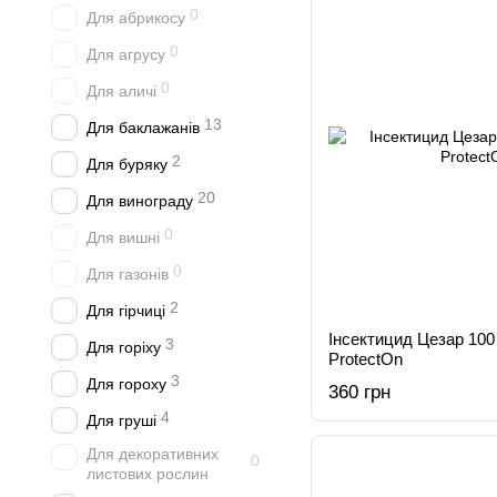
0
Для абрикосу
0
Для агрусу
0
Для аличі
13
Для баклажанів
2
Для буряку
20
Для винограду
0
Для вишні
0
Для газонів
2
Для гірчиці
Інсектицид Цезар 100
3
Для горіху
ProtectOn
3
Для гороху
360 грн
4
Для груші
Для декоративних
0
листових рослин