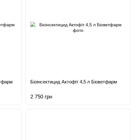
етфарм
Біоінсектицид Актофіт 4,5 л Біоветфарм
2 750 грн