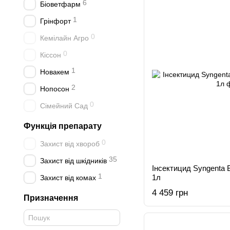
6
Біоветфарм
1
Грінфорт
0
Кемілайн Агро
0
Кіссон
1
Новакем
2
Нопосон
0
Сімейний Сад
Функція препарату
0
Захист від хвороб
35
Захист від шкідників
Інсектицид Syngenta 
1
1л
Захист від комах
4 459 грн
Призначення