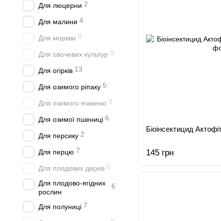
2
Для люцерни
4
Для малини
0
Для моркви
0
Для овочевих культур
13
Для огірків
5
Для озимого ріпаку
0
Для озимого ячменю
6
Для озимої пшениці
Біоінсектицид Актофі
2
Для персику
7
Для перцю
145 грн
0
Для плодових дерев
Для плодово-ягідних
6
рослин
7
Для полуниці