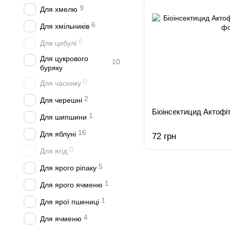
9
Для хмелю
6
Для хмільників
0
Для цибулі
Для цукрового
10
буряку
0
Для часнику
2
Для черешні
Біоінсектицид Актофі
1
Для шипшини
16
Для яблуні
72 грн
0
Для ягід
5
Для ярого ріпаку
1
Для ярого ячменю
1
Для ярої пшениці
4
Для ячменю