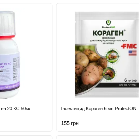
ген 20 КC 50мл
Інсектицид Кораген 6 мл ProtectON
155 грн