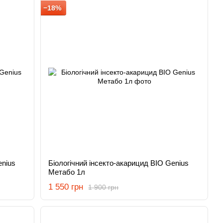
−18%
enius
Біологічний інсекто-акарицид BIO Genius
Метабо 1л
1 550 грн
1 900 грн