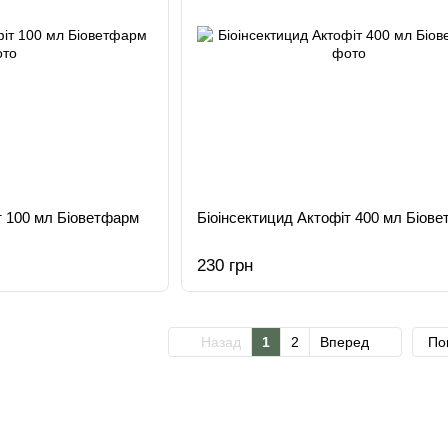
т 100 мл Біоветфарм
Біоінсектицид Актофіт 400 мл Біов
230 грн
Назад
1
2
Вперед
По