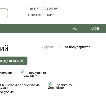
+38 073 888 25 85
Передзвонити вам?
Вхід
Укр
вий
Сортування:
за популярністю
и (від шкідників)
міганти
Інокулянти
Очищувачі обприскувачів
Десиканти