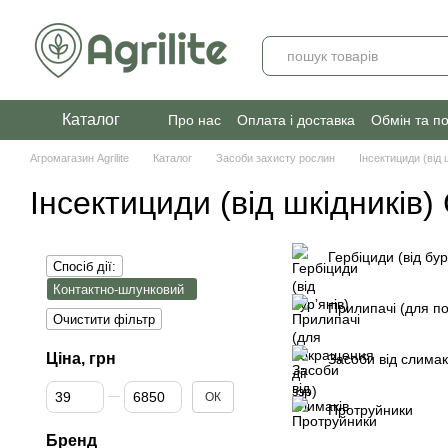
Перейти до основного контенту
Каталог
Про нас
Оплата і доставка
Обмін та п
Агромагазин Agrilite
Каталог
Засоби захисту рослин
Інсектициди (від 
Інсектициди (від шкідників)
Гербіциди (від бур
Спосіб дії:
Контактно-шлунковий
Прилипачі (для по
Очистити фільтр
Ціна, грн
Засоби від слимак
Від Ціна, грн
До Ціна, грн
ОК
Протруйники
Бренд