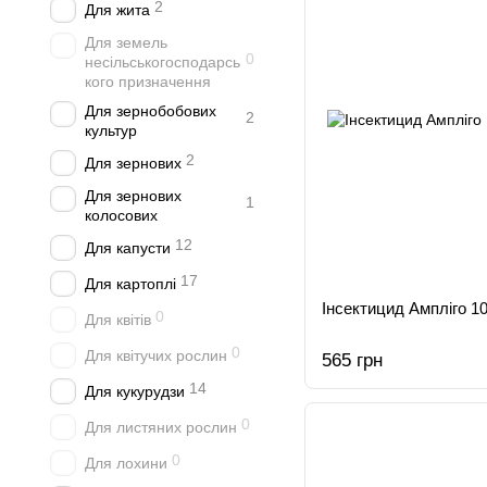
2
Для жита
Для земель
0
несільськогосподарсь
кого призначення
Для зернобобових
2
культур
2
Для зернових
Для зернових
1
колосових
12
Для капусти
17
Для картоплі
Інсектицид Ампліго 1
0
Для квітів
0
Для квітучих рослин
565 грн
14
Для кукурудзи
0
Для листяних рослин
0
Для лохини