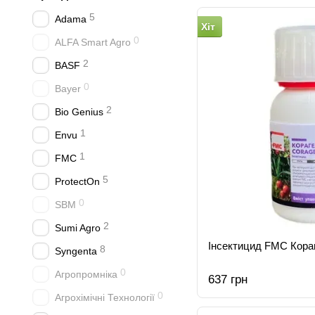
5
Adama
Хіт
0
ALFA Smart Agro
2
BASF
0
Bayer
2
Bio Genius
1
Envu
1
FMC
5
ProtectOn
0
SBM
2
Sumi Agro
Інсектицид FMC Кора
8
Syngenta
0
Агропромніка
637 грн
0
Агрохімічні Технології