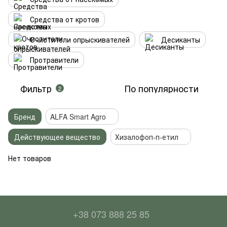
Средства от кротов
Очистители опрыскивателей
Десиканты
Протравители
Фильтр
По популярности
2
Бренд
ALFA Smart Agro
Действующее вещество
Хизалофоп-п-етил
Нет товаров
+38 073 888 25 85