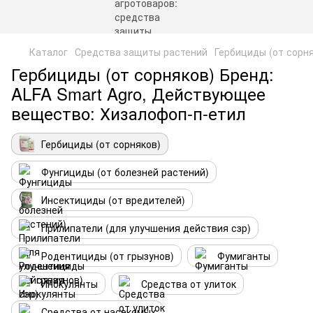
Каталог
Средства защиты растений
Гербициды (от сорн
Гербициды (от сорняков) Бренд:
ALFA Smart Agro, Действующее
вещество: Хизалофоп-п-етил
Гербициды (от сорняков)
Фунгициды (от болезней растений)
Инсектициды (от вредителей)
Прилипатели (для улучшения действия сзр)
Родентициды (от грызунов)
Фумиганты
Инокулянты
Средства от улиток
Средства от насекомых