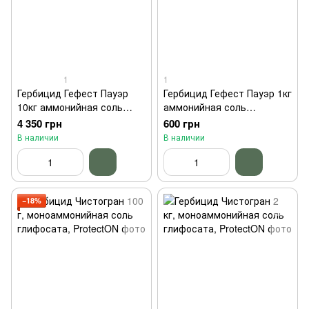
1
1
Гербицид Гефест Пауэр
Гербицид Гефест Пауэр 1кг
10кг аммонийная соль
аммонийная соль
глифосата Нопосон
глифосата Нопосон
4 350 грн
600 грн
В наличии
В наличии
−18%