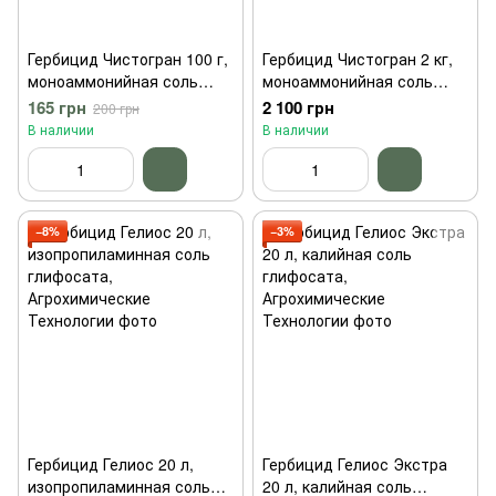
Гербицид Чистогран 100 г,
Гербицид Чистогран 2 кг,
моноаммонийная соль
моноаммонийная соль
глифосата, ProtectON
глифосата, ProtectON
165 грн
2 100 грн
200 грн
В наличии
В наличии
−8%
−3%
Гербицид Гелиос 20 л,
Гербицид Гелиос Экстра
изопропиламинная соль
20 л, калийная соль