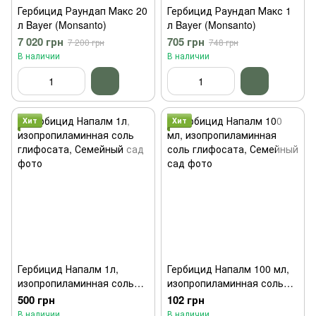
Гербицид Раундап Макс 20
Гербицид Раундап Макс 1
л Bayer (Monsanto)
л Bayer (Monsanto)
7 020 грн
705 грн
7 200 грн
748 грн
В наличии
В наличии
Хит
Хит
Гербицид Напалм 1л,
Гербицид Напалм 100 мл,
изопропиламинная соль
изопропиламинная соль
глифосата, Семейный сад
глифосата, Семейный сад
500 грн
102 грн
В наличии
В наличии