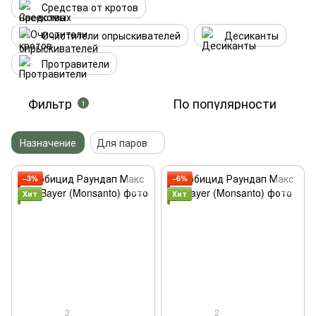
Средства от кротов
Очистители опрыскивателей
Десиканты
Протравители
Фильтр
По популярности
1
Назначение
Для паров
−3%
−6%
Хит
Хит
2
2