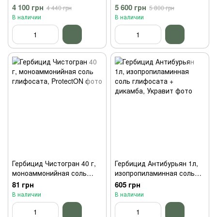
глифосата,
глифосата,
4 100 грн
5 600 грн
4 440 грн
5 800 грн
Агрохимические
Агрохимические
В наличии
В наличии
Технологии
Технологии
Гербицид Чистогран 40 г,
Гербицид Антибурьян 1л,
моноаммонийная соль
изопропиламинная соль
глифосата, ProtectON
глифосата + дикамба,
81 грн
605 грн
Укравит
В наличии
В наличии