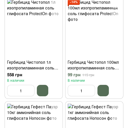
−14%
Гербицид Чистопол 1л
Гербицид Чистопол 100мл
изопропиламинная соль
изопропиламинная соль
глифосата ProtectOn
глифосата ProtectOn
558 грн
99 грн
115 грн
В наличии
В наличии