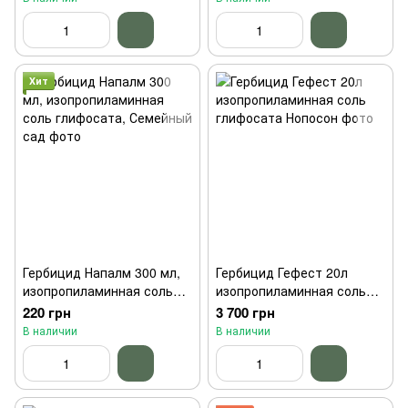
Хит
Гербицид Напалм 300 мл,
Гербицид Гефест 20л
изопропиламинная соль
изопропиламинная соль
глифосата, Семейный сад
глифосата Нопосон
220 грн
3 700 грн
В наличии
В наличии