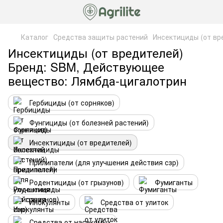
Каталог
Средства защиты растений
Инсектициды (от вр
Инсектициды (от вредителей)
Бренд: SBM, Действующее
вещество: Лямбда-цигалотрин
Гербициды (от сорняков)
Фунгициды (от болезней растений)
Инсектициды (от вредителей)
Прилипатели (для улучшения действия сзр)
Родентициды (от грызунов)
Фумиганты
Инокулянты
Средства от улиток
Средства от насекомых