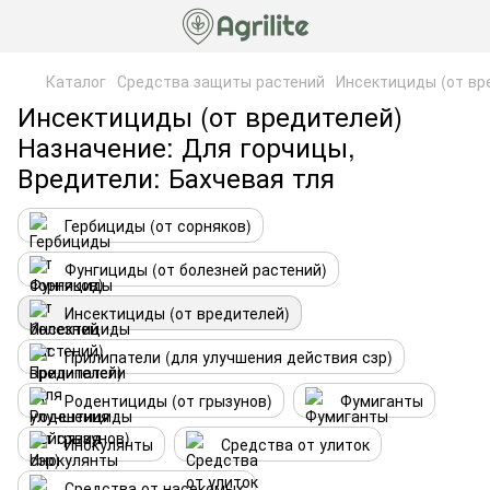
Каталог
Средства защиты растений
Инсектициды (от вр
Инсектициды (от вредителей)
Назначение: Для горчицы,
Вредители: Бахчевая тля
Гербициды (от сорняков)
Фунгициды (от болезней растений)
Инсектициды (от вредителей)
Прилипатели (для улучшения действия сзр)
Родентициды (от грызунов)
Фумиганты
Инокулянты
Средства от улиток
Средства от насекомых