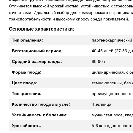
Отличается высокой урожайностью, устойчивостью к стрессо
качествами. Идеальный выбор для коммерческого выращиван
транспортабельности и высокому спросу среди покупателей.
Основные характеристики:
Тип опыления:
партенокарпический
Вегетационный период:
40-45 дней (27-33 д
Средний размер плода:
80-90 г
Форма плода:
цилиндрическая, с о
Цвет плода:
темно-зеленый, без
Тип цветения:
преимущественно ж
Количество плодов в узле:
4 зеленца
Устойчивость к болезням:
мучнистая роса, кла
Урожайность:
5-6 кг с одного рас