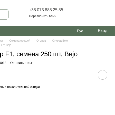
+38 073 888 25 85
Перезвонить вам?
Вход
Рус
лог
Семена овощей
Огурец
Огурец Bejo
 шт, Bejo
р F1, семена 250 шт, Bejo
0013
Оставить отзыв
ния накопительной скидки