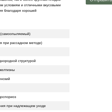
вым условиям и отличными вкусовыми
ия благодаря хорошей
 (самоопыляемый)
ня при рассадном методе)
днородной структурой
 желтизны
енский
доспориоз
тения при надлежащем уходе