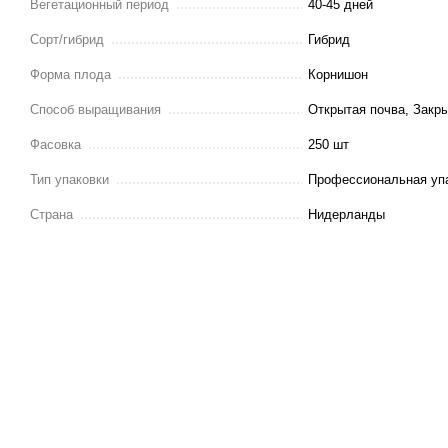
Вегетационный период
40-45 дней
Сорт/гибрид
Гибрид
Форма плода
Корнишон
Способ выращивания
Открытая почва, Закр
Фасовка
250 шт
Тип упаковки
Профессиональная уп
Страна
Нидерланды