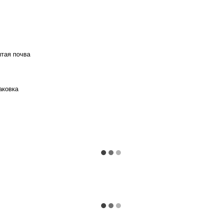
ытая почва
аковка