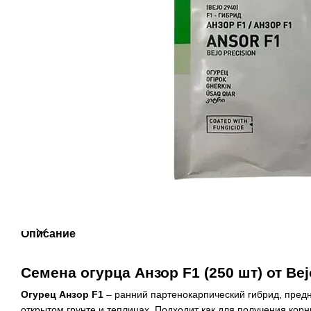
Описание
Семена огурца Анзор F1 (250 шт) от Be
Огурец Анзор F1
– ранний партенокарпический гибрид, пред
открытом грунте и теплицах. Подходит как для получения корн