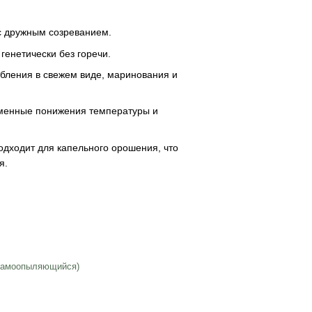
с дружным созреванием.
генетически без горечи.
бления в свежем виде, маринования и
менные понижения температуры и
одходит для капельного орошения, что
я.
(самоопыляющийся)