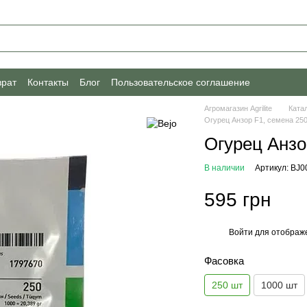
врат
Контакты
Блог
Пользовательское соглашение
Агромагазин Agrilite
Ката
Огурец Анзор F1, семена 250
Огурец Анзо
В наличии
Артикул: BJ0
595 грн
Войти
для отображе
%
Фасовка
250 шт
1000 шт