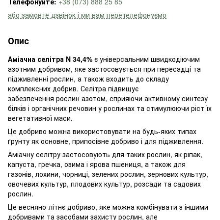
Телефонуйте:
+38 (073) 888 25 85
або замовте дзвінок і ми вам перетелефонуємо
Опис
Аміачна селітра N 34,4%
є універсальним швидкодіючим
азотним добривом, яке застосовується при пересадці та
підживленні рослин, а також входить до складу
комплексних добрив. Селітра підвищує
забезпечення рослин азотом, сприяючи активному синтезу
білків і органічних речовин у рослинах та стимулюючи ріст їх
вегетативної маси.
Це добриво можна використовувати на будь-яких типах
ґрунту як основне, припосівне добриво і для підживлення.
Аміачну селітру застосовують для таких рослин, як ріпак,
капуста, гречка, озима і ярова пшениця, а також для
газонів, лохини, чорниці, зелених рослин, зернових культур,
овочевих культур, плодових культур, розсади та садових
рослин.
Це весняно-літнє добриво, яке можна комбінувати з іншими
добривами та засобами захисту рослин, але