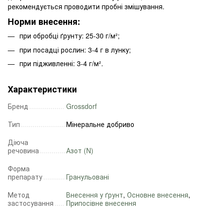
рекомендується проводити пробні змішування.
Норми внесення:
при обробці ґрунту: 25-30 г/м²;
при посадці рослин: 3-4 г в лунку;
при підживленні: 3-4 г/м².
Характеристики
Бренд
Grossdorf
Тип
Мінеральне добриво
Діюча
речовина
Азот (N)
Форма
препарату
Гранульовані
Метод
Внесення у ґрунт
,
Основне внесення
,
застосування
Припосівне внесення