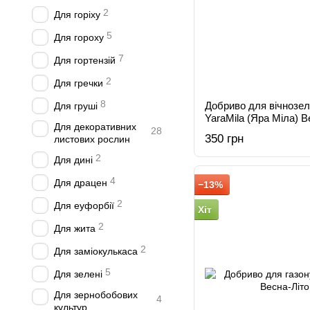
2
Для горіху
5
Для гороху
7
Для гортензій
2
Для гречки
8
Добриво для вічнозел
Для груші
YaraMila (Яра Міла) В
Для декоративних
28
350 грн
листових рослин
2
Для дині
4
Для драцен
−13%
2
Для еуфорбії
Хіт
2
Для жита
2
Для заміокулькаса
5
Для зелені
Для зернобобових
4
культур