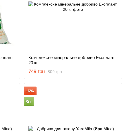
оплант
Комплексне мінеральне добриво Екоплант
20 кг
749 грн
809 грн
−6%
Хіт