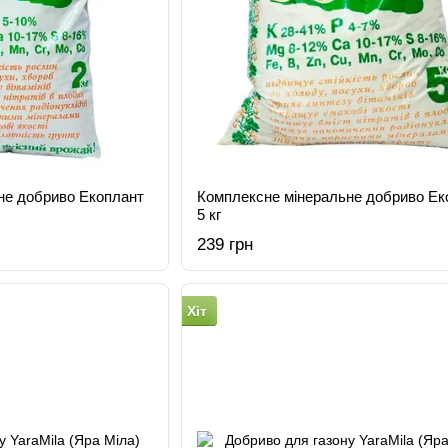
не добриво Екоплант
Комплексне мінеральне добриво Ек
5 кг
239 грн
Хіт