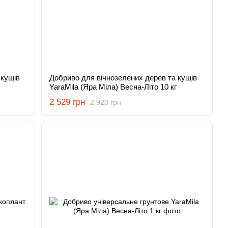
 кущів
Добриво для вічнозелених дерев та кущів
YaraMila (Яра Міла) Весна-Літо 10 кг
2 529 грн
2 920 грн