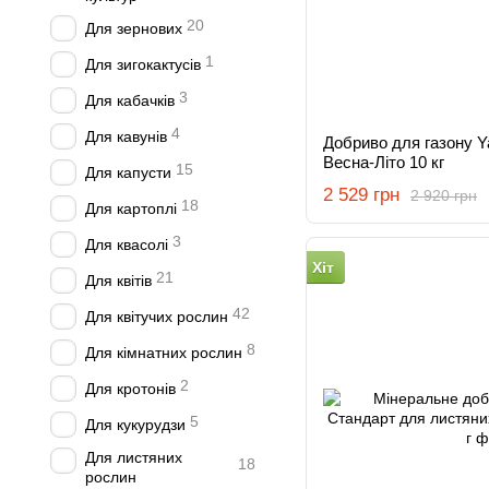
20
Для зернових
1
Для зигокактусів
3
Для кабачків
4
Для кавунів
Добриво для газону Y
Весна-Літо 10 кг
15
Для капусти
2 529 грн
2 920 грн
18
Для картоплі
3
Для квасолі
Хіт
21
Для квітів
42
Для квітучих рослин
8
Для кімнатних рослин
2
Для кротонів
5
Для кукурудзи
Для листяних
18
рослин