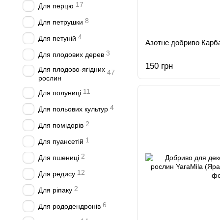
17
Для перцю
8
Для петрушки
4
Для петуній
Азотне добриво Карба
3
Для плодових дерев
150 грн
Для плодово-ягідних
47
рослин
11
Для полуниці
4
Для польових культур
2
Для помідорів
1
Для пуансетій
2
Для пшениці
12
Для редису
2
Для ріпаку
6
Для рододендронів