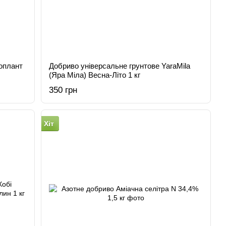
оплант
Добриво універсальне грунтове YaraMila
(Яра Міла) Весна-Літо 1 кг
350 грн
Хіт