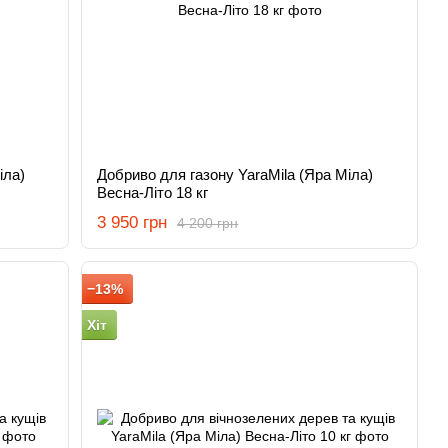
іла)
Добриво для газону YaraMila (Яра Міла)
Весна-Літо 18 кг
3 950 грн
4 200 грн
−13%
Хіт