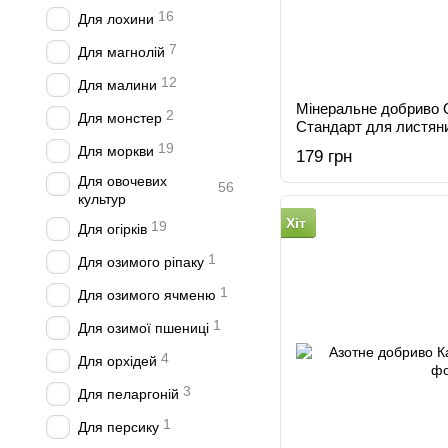
16
Для лохини
7
Для магнолій
12
Для малини
Мінеральне добриво 
2
Для монстер
Стандарт для листяни
200 г
19
Для моркви
179 грн
Для овочевих
56
культур
Хіт
19
Для огірків
1
Для озимого ріпаку
1
Для озимого ячменю
1
Для озимої пшениці
4
Для орхідей
3
Для пеларгоній
1
Для персику