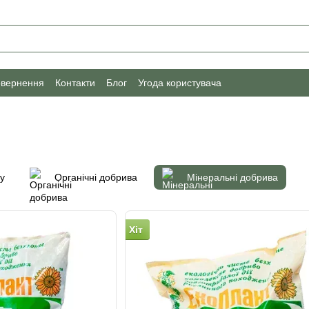
овернення
Контакти
Блог
Угода користувача
у
Органічні добрива
Мінеральні добрива
Хіт