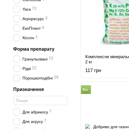
72
Yara
3
Агроресурс
4
ЕкоПлант
1
Кіссон
Форма препарату
Комплексне мінераль
72
Гранульовані
2 кг
22
Рідкі
117 грн
29
Порошкоподібні
Призначення
Хіт
7
Для абрикосу
7
Для агрусу