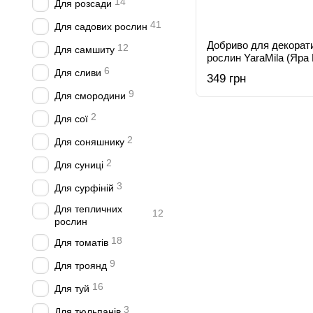
14
Для розсади
41
Для садових рослин
Добриво для декорат
12
Для самшиту
рослин YaraMila (Яра 
6
Для сливи
349 грн
9
Для смородини
2
Для сої
2
Для соняшнику
2
Для суниці
3
Для сурфіній
Для тепличних
12
рослин
18
Для томатів
9
Для троянд
16
Для туй
3
Для тюльпанів