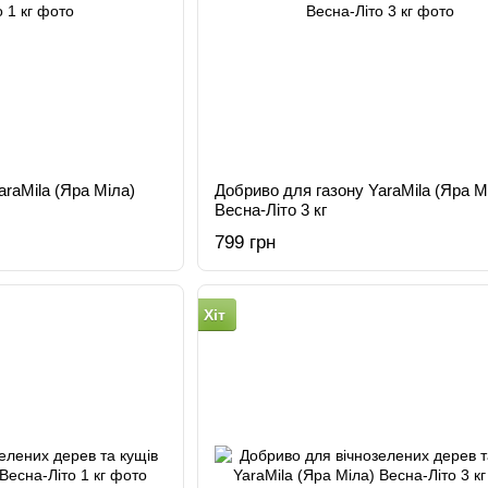
araMila (Яра Міла)
Добриво для газону YaraMila (Яра М
Весна-Літо 3 кг
799 грн
Хіт