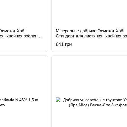
Осмокот Хобі
Мінеральне добриво Осмокот Хобі
х і хвойних рослин
Стандарт для листяних і хвойних р
кг
641 грн