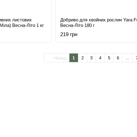
ивних листових
Добриво для хвойних рослин Yara Fo
Міла) Весна-Літо 1 кг
Весна-Літо 180 г
219 грн
Назад
1
2
3
4
5
6
...