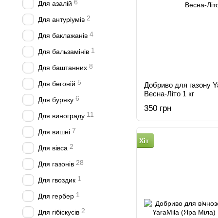
6
Для азалій
2
Для антуріумів
4
Для баклажанів
1
Для бальзамінів
8
Для баштанних
5
Для бегоній
Добриво для газону Y
Весна-Літо 1 кг
6
Для буряку
350 грн
11
Для винограду
7
Для вишні
Хіт
2
Для вівса
28
Для газонів
1
Для гвоздик
1
Для гербер
2
Для гібіскусів