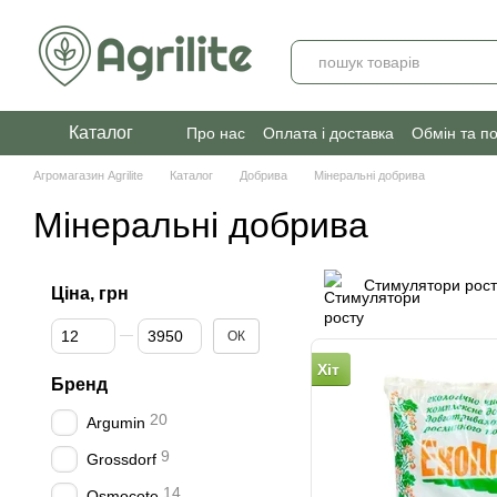
Перейти до основного контенту
Каталог
Про нас
Оплата і доставка
Обмін та п
Агромагазин Agrilite
Каталог
Добрива
Мінеральні добрива
Мінеральні добрива
Стимулятори рост
Ціна, грн
Від Ціна, грн
До Ціна, грн
ОК
Хіт
Бренд
20
Argumin
9
Grossdorf
14
Osmocote