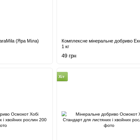
araMila (Яра Міла)
Комплексне мінеральне добриво Ек
1 кг
49 грн
Хіт