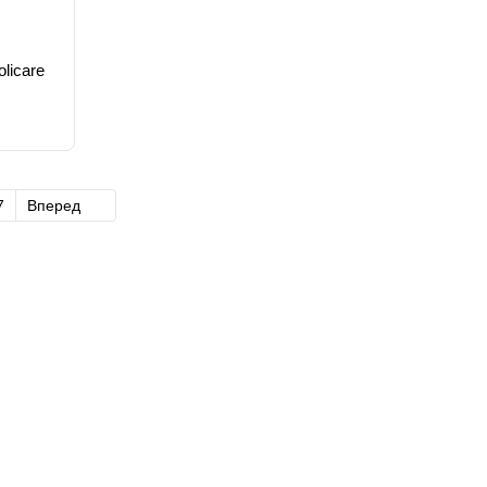
licare
7
Вперед