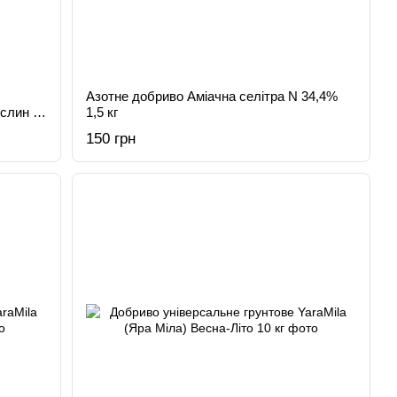
Азотне добриво Аміачна селітра N 34,4%
ослин 1
1,5 кг
150 грн