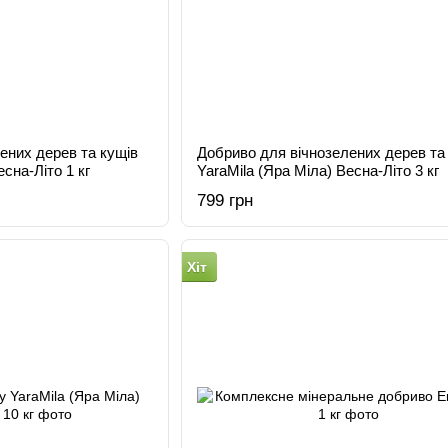
ених дерев та кущів
Добриво для вічнозелених дерев та
есна-Літо 1 кг
YaraMila (Яра Міла) Весна-Літо 3 кг
799 грн
Хіт