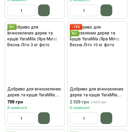
Хіт
−13%
Хіт
Добриво для вічнозелених
Добриво для вічнозелених
дерев та кущів YaraMila
дерев та кущів YaraMila
(Яра Міла) Весна-Літо 3 кг
(Яра Міла) Весна-Літо 10 кг
799 грн
2 529 грн
2 920 грн
В наявності
В наявності