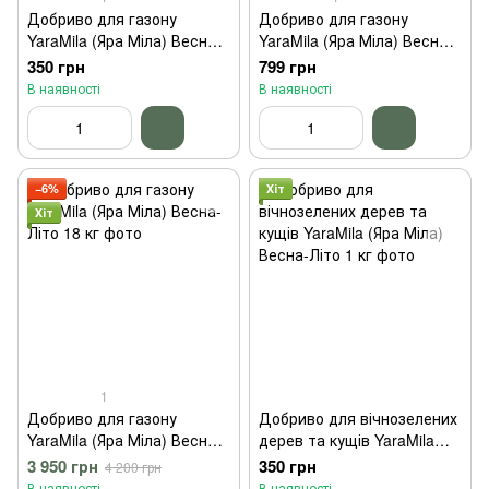
Добриво для газону
Добриво для газону
YaraMila (Яра Міла) Весна-
YaraMila (Яра Міла) Весна-
Літо 1 кг
Літо 3 кг
350 грн
799 грн
В наявності
В наявності
−6%
Хіт
Хіт
1
Добриво для газону
Добриво для вічнозелених
YaraMila (Яра Міла) Весна-
дерев та кущів YaraMila
Літо 18 кг
(Яра Міла) Весна-Літо 1 кг
3 950 грн
350 грн
4 200 грн
В наявності
В наявності