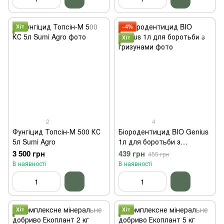
Хіт
−4%
Хіт
2
4
Фунгіцид Топсін-М 500 КС
Біородентицид BIO Genius
5л Sumi Agro
1л для боротьби з
гризунами
3 500 грн
439 грн
455 грн
В наявності
В наявності
Хіт
Хіт