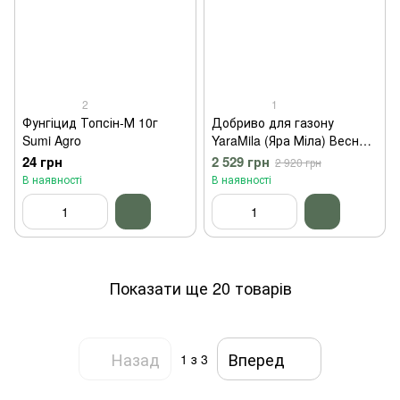
2
1
Фунгіцид Топсін-М 10г
Добриво для газону
Sumi Agro
YaraMila (Яра Міла) Весна-
Літо 10 кг
24 грн
2 529 грн
2 920 грн
В наявності
В наявності
Показати ще 20 товарів
Назад
Вперед
1
з 3