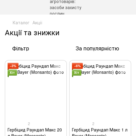
Каталог
Акції
Акції та знижки
Фільтр
За популярністю
−3%
−6%
Хіт
Хіт
2
2
Гербіцид Раундап Макс 20
Гербіцид Раундап Макс 1 л
л Bayer (Monsanto)
Bayer (Monsanto)