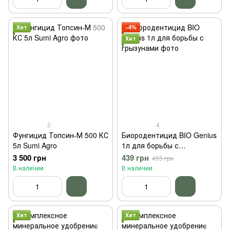
Хит
−4%
Хит
2
4
Фунгицид Топсин-М 500 КС
Биородентицид BIO Genius
5л Sumi Agro
1л для борьбы с
грызунами
3 500 грн
439 грн
455 грн
В наличии
В наличии
Хит
Хит