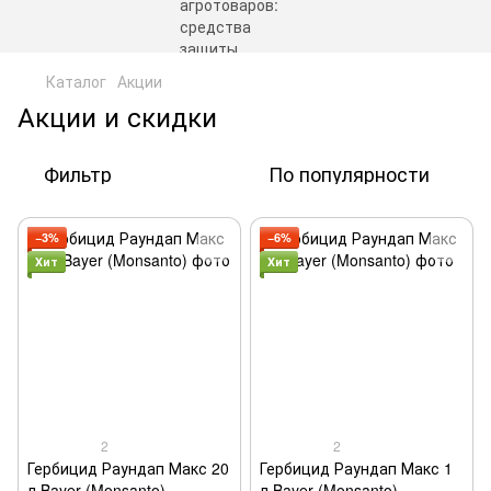
Каталог
Акции
Акции и скидки
Фильтр
По популярности
−3%
−6%
Хит
Хит
2
2
Гербицид Раундап Макс 20
Гербицид Раундап Макс 1
л Bayer (Monsanto)
л Bayer (Monsanto)