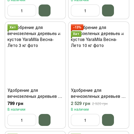
Хит
−13%
Хит
Удобрение для
Удобрение для
вечнозеленых деревьев и
вечнозеленых деревьев и
кустов YaraMila Весна-
кустов YaraMila Весна-
799 грн
2 529 грн
2 920 грн
Лето 3 кг
Лето 10 кг
В наличии
В наличии