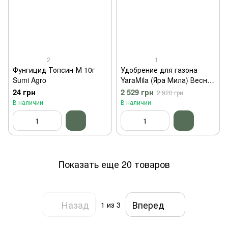
2
1
Фунгицид Топсин-М 10г
Удобрение для газона
Sumi Agro
YaraMila (Яра Мила) Весна-
Лето 10 кг
24 грн
2 529 грн
2 920 грн
В наличии
В наличии
Показать еще 20 товаров
Назад
Вперед
1
из 3