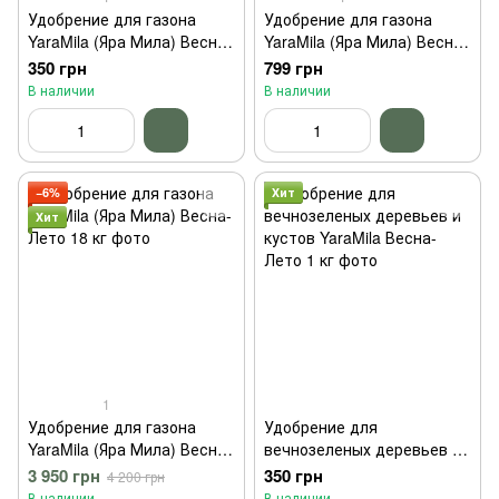
Удобрение для газона
Удобрение для газона
YaraMila (Яра Мила) Весна-
YaraMila (Яра Мила) Весна-
Лето 1 кг
Лето 3 кг
350 грн
799 грн
В наличии
В наличии
−6%
Хит
Хит
1
Удобрение для газона
Удобрение для
YaraMila (Яра Мила) Весна-
вечнозеленых деревьев и
Лето 18 кг
кустов YaraMila Весна-
3 950 грн
350 грн
4 200 грн
Лето 1 кг
В наличии
В наличии