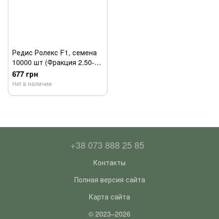
Редис Ролекс F1, семена
10000 шт (Фракция 2.50-
2.75 мм), Bejo
677 грн
Нет в наличии
+38 073 888 25 85
Контакты
Полная версия сайта
Карта сайта
© 2023–2026