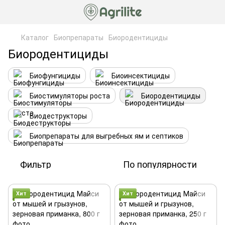
Каталог
Биопрепараты
Биородентициды
Биородентициды
Биофунгициды
Биоинсектициды
Биостимуляторы роста
Биородентициды
Биодеструкторы
Биопрепараты для выгребных ям и септиков
Фильтр
По популярности
Хит
Хит