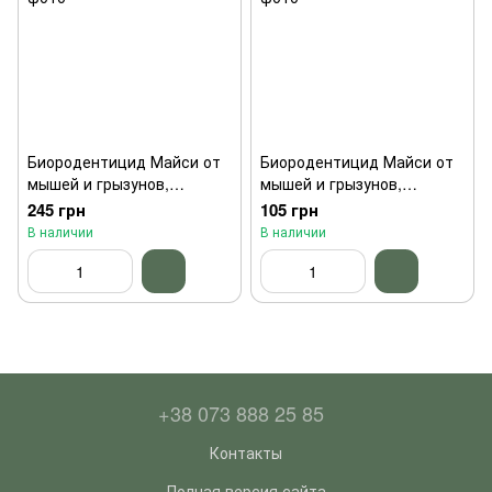
Биородентицид Майси от
Биородентицид Майси от
мышей и грызунов,
мышей и грызунов,
зерновая приманка, 800 г
зерновая приманка, 250 г
245 грн
105 грн
В наличии
В наличии
+38 073 888 25 85
Контакты
Полная версия сайта