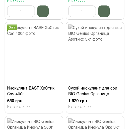
В наличии
В наличии
Хит
Инокулянт BASF ХиСтик
Сухой инокулянт для сои
Соя 400г
BIO Genius Органица
Азотикс 3кг
650 грн
1 920 грн
Нет в наличии
Нет в наличии