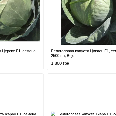
а Церокс F1, семена
Белоголовая капуста Циклон F1, се
2500 шт, Bejo
1 800 грн