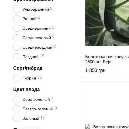
2
Ультраранний
4
Ранний
1
Среднеранний
9
Среднеспелый
2
Среднепоздний
15
Белокочанная капуст
Поздний
2500 шт, Bejo
Сорт/гибрид
1 850 грн
33
Гибрид
Цвет плода
7
Серо-зеленый
9
Светло-зеленый
17
Зеленый