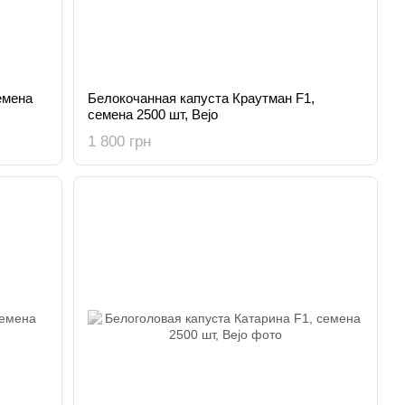
емена
Белокочанная капуста Краутман F1,
семена 2500 шт, Bejo
1 800 грн