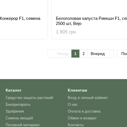
Конкерор F1, семена
Белоголовая капуста Риекшн F1, с
2500 шт, Bejo
1 805 грн
Назад
1
2
Вперед
По
Каталог
Клиентам
Средства защиты растений
Вход в личный кабинет
Биопрепараты
О нас
Удобрения
Оплата и доставка
Семена овощей
Обмен и возврат
Посевной материал
Контакты