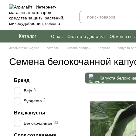
Перейти к основному контенту
Каталог
О нас
Оплата и доставка
Обмен и воз
Агромагазин Agrilite
Каталог
Семена овощей
Капуста
Капуста бе
Семена белокочанной капу
Капуста белокоча
Бренд
31
Bejo
2
Syngenta
Вид капусты
33
Белокочанная
Срок созревания