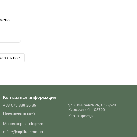
емена
казать все
Контактная информация
+38 073 888 25 85
ул. Симиренка 26, г. Обухов,
Киевская обл., 08700
Перезвонить вам?
Карта проезда
Менеджер в Telegram
office@agrilite.com.ua