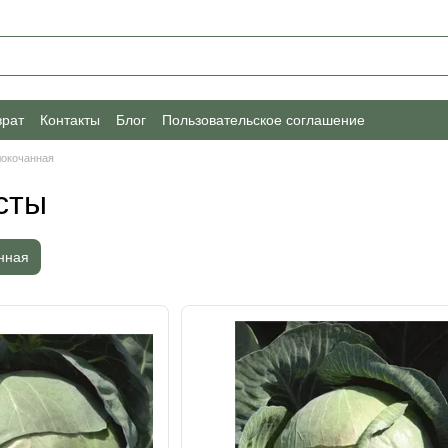
врат
Контакты
Блог
Пользовательское соглашение
локочанная
сты
нная