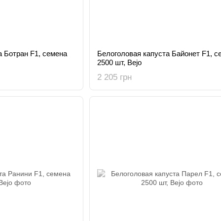
 Ботран F1, семена
Белоголовая капуста Байонет F1, с
2500 шт, Bejo
2 205 грн