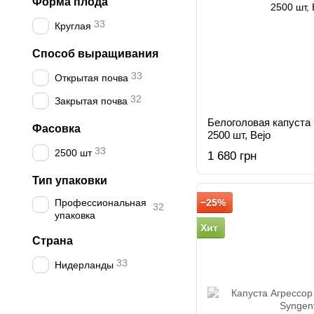
Форма плода
33
Круглая
Способ выращивания
33
Открытая почва
32
Закрытая почва
Белоголовая капуста 
Фасовка
2500 шт, Bejo
33
2500 шт
1 680 грн
Тип упаковки
Профессиональная
−25%
32
упаковка
Хит
Страна
33
Нидерланды