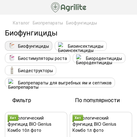
Каталог
Биопрепараты
Биофунгициды
Биофунгициды
Биофунгициды
Биоинсектициды
Биостимуляторы роста
Биородентициды
Биодеструкторы
Биопрепараты для выгребных ям и септиков
Фильтр
По популярности
Хит
Хит