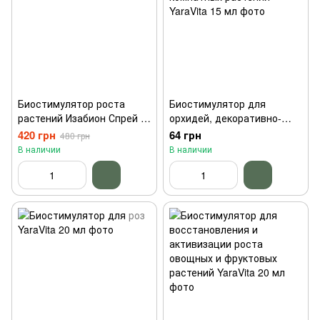
Биостимулятор роста
Биостимулятор для
растений Изабион Спрей 1
орхидей, декоративно-
л, Syngenta
лиственных и цветущих
420 грн
64 грн
480 грн
комнатных растений
В наличии
В наличии
YaraVita 15 мл