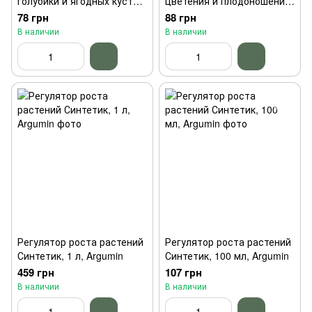
голубики и ягодных кустов
цветения и плодоношения
YaraVita 20 мл
овощных, фруктовых и
78 грн
88 грн
ягодных растений YaraVita
В наличии
В наличии
25 мл
Регулятор роста растений
Регулятор роста растений
Синтетик, 1 л, Argumin
Синтетик, 100 мл, Argumin
459 грн
107 грн
В наличии
В наличии