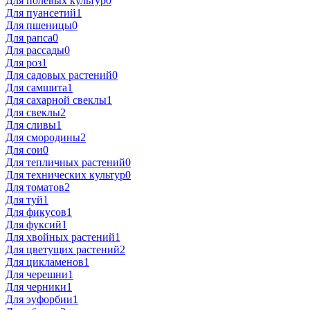
Для полевых культур
0
Для пуансетий
1
Для пшеницы
0
Для рапса
0
Для рассады
0
Для роз
1
Для садовых растений
0
Для самшита
1
Для сахарной свеклы
1
Для свеклы
2
Для сливы
1
Для смородины
2
Для сои
0
Для тепличных растений
0
Для технических культур
0
Для томатов
2
Для туй
1
Для фикусов
1
Для фуксий
1
Для хвойных растений
1
Для цветущих растений
2
Для цикламенов
1
Для черешни
1
Для черники
1
Для эуфорбии
1