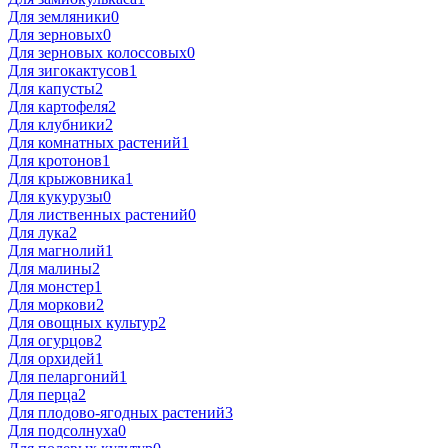
Для земляники
0
Для зерновых
0
Для зерновых колоссовых
0
Для зигокактусов
1
Для капусты
2
Для картофеля
2
Для клубники
2
Для комнатных растений
1
Для кротонов
1
Для крыжовника
1
Для кукурузы
0
Для лиственных растений
0
Для лука
2
Для магнолий
1
Для малины
2
Для монстер
1
Для моркови
2
Для овощных культур
2
Для огурцов
2
Для орхидей
1
Для пеларгоний
1
Для перца
2
Для плодово-ягодных растений
3
Для подсолнуха
0