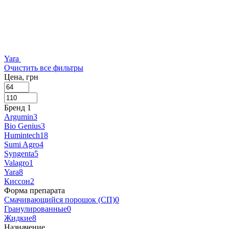
Yara
Очистить все фильтры
Цена, грн
Бренд
‍
1
Argumin
3
Bio Genius
3
Humintech
18
Sumi Agro
4
Syngenta
5
Valagro
1
Yara
8
Киссон
2
Форма препарата
Смачивающийся порошок (СП)
0
Гранулированные
0
Жидкие
8
Назначение