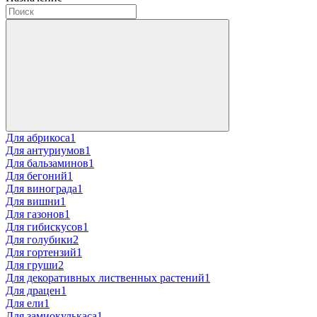
Для абрикоса
1
Для антуриумов
1
Для бальзаминов
1
Для бегоний
1
Для винограда
1
Для вишни
1
Для газонов
1
Для гибискусов
1
Для голубики
2
Для гортензий
1
Для груши
2
Для декоративных лиственных растений
1
Для драцен
1
Для ели
1
Для замиокулькаса
1