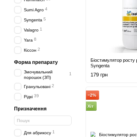
4
Sumi Agro
5
Syngenta
1
Valagro
8
Yara
2
Кіссон
Біостимулятор росту р
Форма препарату
Syngenta
Змочувальний
1
179 грн
порошок (ЗП)
2
Гранульовані
−2%
39
Рідкі
Хіт
Призначення
1
Для абрикосу