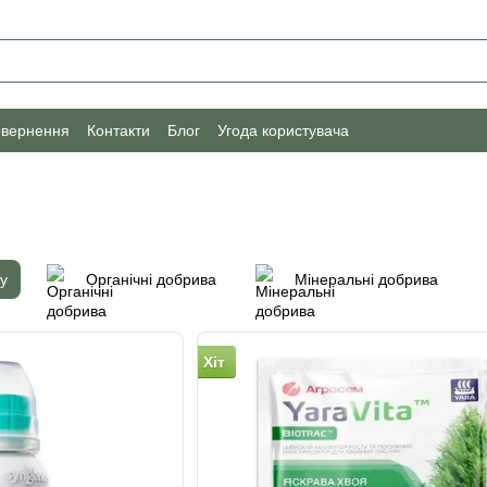
овернення
Контакти
Блог
Угода користувача
у
Органічні добрива
Мінеральні добрива
Хіт