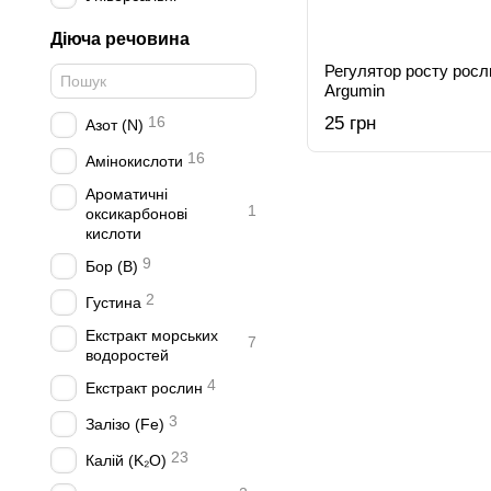
Діюча речовина
Регулятор росту росли
Argumin
16
25 грн
Азот (N)
16
Амінокислоти
Ароматичні
1
оксикарбонові
кислоти
9
Бор (B)
2
Густина
Екстракт морських
7
водоростей
4
Екстракт рослин
3
Залізо (Fe)
23
Калій (K₂O)