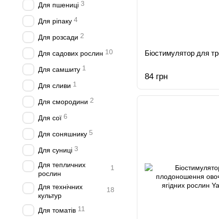
3
Для пшениці
4
Для ріпаку
2
Для розсади
10
Біостимулятор для тр
Для садових рослин
1
Для самшиту
84 грн
1
Для сливи
2
Для смородини
6
Для сої
5
Для соняшнику
3
Для суниці
Для тепличних
1
рослин
Для технічних
18
культур
11
Для томатів