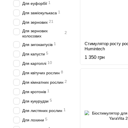
1
Для еуфорбії
1
Для заміокулькаса
21
Для зернових
Для зернових
2
колосових
Стимулятор росту росл
1
Для зигокактусів
Humintech
5
Для капусти
1 350 грн
10
Для картоплі
8
Для квітучих рослин
2
Для кімнатних рослин
1
Для кротонів
5
Для кукурудзи
1
Для листяних рослин
5
Для лохини