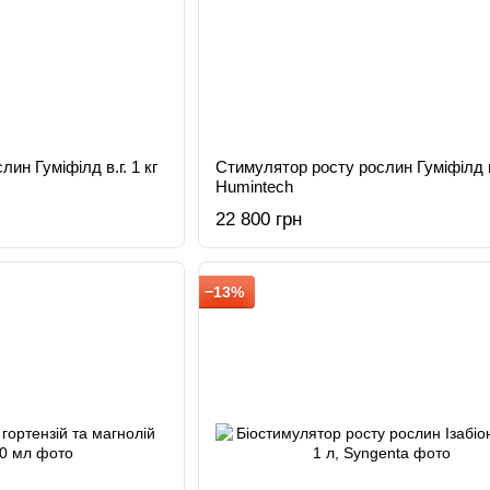
ин Гуміфілд в.г. 1 кг
Стимулятор росту рослин Гуміфілд в.
Humintech
22 800 грн
−13%