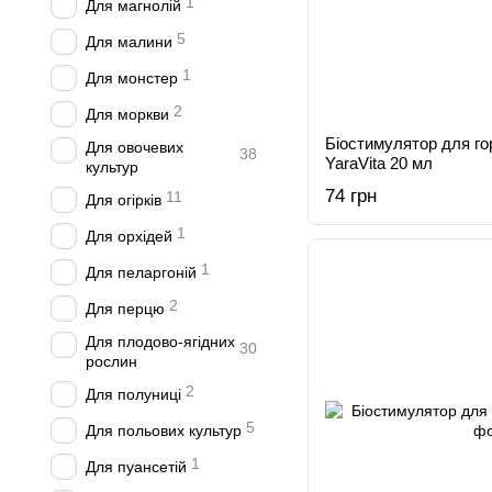
1
Для магнолій
5
Для малини
1
Для монстер
2
Для моркви
Біостимулятор для гор
Для овочевих
38
YaraVita 20 мл
культур
74 грн
11
Для огірків
1
Для орхідей
1
Для пеларгоній
2
Для перцю
Для плодово-ягідних
30
рослин
2
Для полуниці
5
Для польових культур
1
Для пуансетій