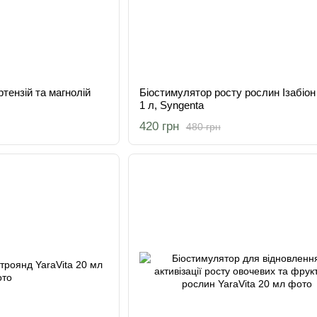
тензій та магнолій
Біостимулятор росту рослин Ізабіо
1 л, Syngenta
420 грн
480 грн