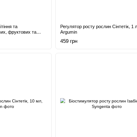
тіння та
Регулятор росту рослин Сінтетік, 1 л
их, фруктових та
Argumin
ta 25 мл
459 грн