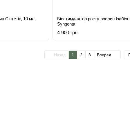
н Сінтетік, 10 мл,
Біостимулятор росту рослин Ізабіон 
Syngenta
4 900 грн
Назад
1
2
3
Вперед