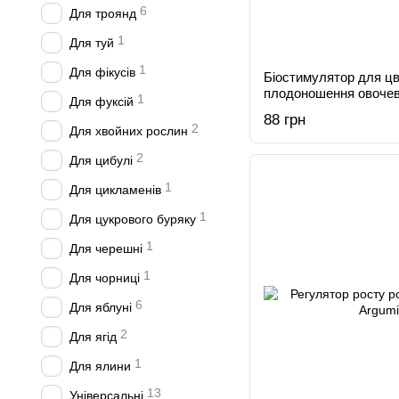
6
Для троянд
1
Для туй
1
Для фікусів
Біостимулятор для цві
плодоношення овочев
1
Для фуксій
ягідних рослин YaraVi
88 грн
2
Для хвойних рослин
2
Для цибулі
1
Для цикламенів
1
Для цукрового буряку
1
Для черешні
1
Для чорниці
6
Для яблуні
2
Для ягід
1
Для ялини
13
Універсальні