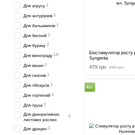
1
Для агрусу
1
Для антуріумів
1
Для бальзамінів
1
Для бегоній
2
Для буряку
Біостимулятор росту р
18
Для винограду
Syngenta
1
Для вишні
479 грн
490 грн
1
Для газонів
1
Для гібіскусів
Хіт
1
Для гортензій
2
Для груші
Для декоративних
4
листових рослин
1
Для драцен