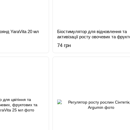
оянд YaraVita 20 мл
Біостимулятор для відновлення та
активізації росту овочевих та фрукт
рослин YaraVita 20 мл
74 грн