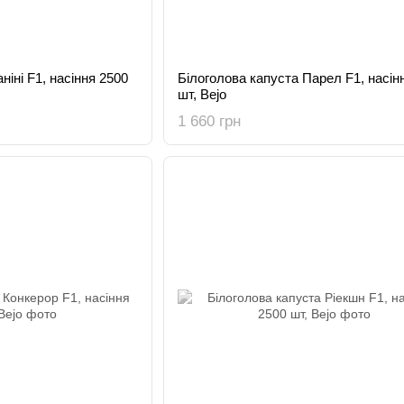
ніні F1, насіння 2500
Білоголова капуста Парел F1, насін
шт, Bejo
1 660 грн