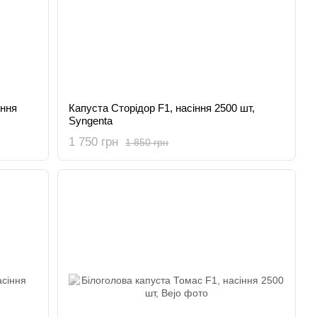
іння
Капуста Сторідор F1, насіння 2500 шт,
Syngenta
1 750 грн
1 850 грн