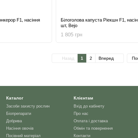
нкерор F1, насіння
Білоголова капуста Ріекшн F1, насі
шт, Bejo
1 805 грн
Назад
1
2
Вперед
По
Каталог
Клієнтам
Засоби захисту рослин
Вхід до кабінету
Біопрепарати
Про нас
Добрива
Оплата і доставка
Насіння овочів
Обмін та повернення
Посівний матеріал
Контакти