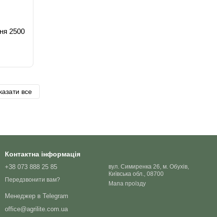
ння 2500
казати все
Контактна інформація
+38 073 888 25 85
вул. Симиренка 26, м. Обухів,
Київська обл., 08700
Передзвонити вам?
Мапа проїзду
Менеджер в Telegram
office@agrilite.com.ua