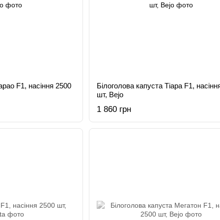
арао F1, насіння 2500
Білоголова капуста Тіара F1, насінн
шт, Bejo
1 860 грн