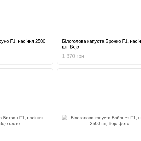
уно F1, насіння 2500
Білоголова капуста Бронко F1, насі
шт, Bejo
1 870 грн