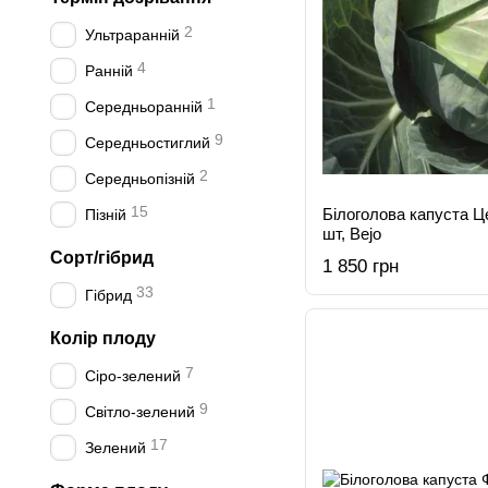
2
Ультраранній
4
Ранній
1
Середньоранній
9
Середньостиглий
2
Середньопізній
15
Білоголова капуста Це
Пізній
шт, Bejo
Сорт/гібрид
1 850 грн
33
Гібрид
Колір плоду
7
Сіро-зелений
9
Світло-зелений
17
Зелений