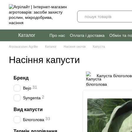
Перейти до основного контенту
Каталог
Про нас
Оплата і доставка
Обмін та п
Агромагазин Agrilite
Каталог
Насіння овочів
Капуста
Насіння капусти
Капуста білоголов
Бренд
31
Bejo
2
Syngenta
Вид капусти
33
Білоголова
Термін дозрівання