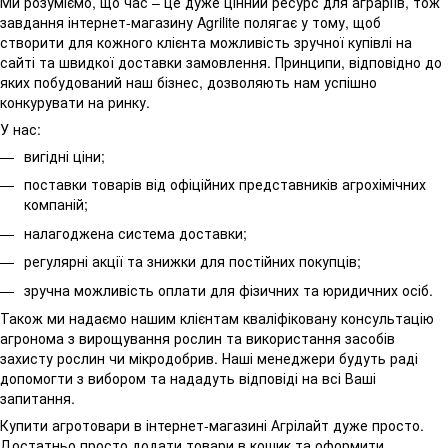
Ми розуміємо, що час – це дуже цінний ресурс для аграріїв, тож
завдання інтернет-магазину Agrilite полягає у тому, щоб
створити для кожного клієнта можливість зручної купівлі на
сайті та швидкої доставки замовлення. Принципи, відповідно до
яких побудований наш бізнес, дозволяють нам успішно
конкурувати на ринку.
У нас:
вигідні ціни;
поставки товарів від офіційних представників агрохімічних
компаній;
налагоджена система доставки;
регулярні акції та знижки для постійних покупців;
зручна можливість оплати для фізичних та юридичних осіб.
Також ми надаємо нашим клієнтам кваліфіковану консультацію
агронома з вирощування рослин та використання засобів
захисту рослин чи мікродобрив. Наші менеджери будуть раді
допомогти з вибором та нададуть відповіді на всі Ваші
запитання.
Купити агротовари в інтернет-магазині Агрілайт дуже просто.
Достатньо просто додати товари в кошик та оформити