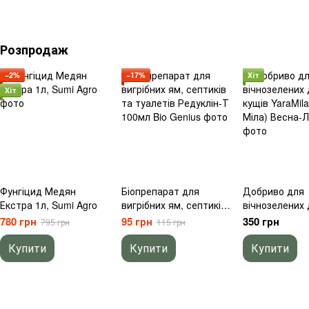
Розпродаж
−2%
−17%
Хіт
Хіт
Фунгіцид Медян
Біопрепарат для
Добриво для
Екстра 1л, Sumi Agro
вигрібних ям, септиків
вічнозелених 
та туалетів Редуклін-Т
кущів YaraMila
780 грн
95 грн
350 грн
795 грн
115 грн
100мл Bio Genius
Міла) Весна-Лі
Купити
Купити
Купити