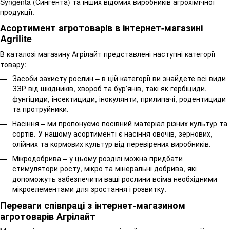
Syngenta (Сингента) та інших відомих виробників агрохімічної
продукції.
Асортимент агротоварів в інтернет-магазині
Agrilite
В каталозі магазину Агрілайт представлені наступні категорії
товару:
Засоби захисту рослин – в цій категорії ви знайдете всі види
ЗЗР від шкідників, хвороб та бурʼянів, такі як гербіциди,
фунгіциди, інсектициди, інокулянти, прилипачі, родентициди
та протруйники.
Насіння – ми пропонуємо посівний матеріал різних культур та
сортів. У нашому асортименті є насіння овочів, зернових,
олійних та кормових культур від перевірених виробників.
Мікродобрива – у цьому розділі можна придбати
стимулятори росту, мікро та мінеральні добрива, які
допоможуть забезпечити ваші рослини всіма необхідними
мікроелементами для зростання і розвитку.
Переваги співпраці з інтернет-магазином
агротоварів Агрілайт