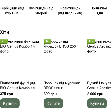
Гербіциди (від
Фунгіциди (від
Інсектициди
Прилипачі
бурʼянів)
хвороб
(від шкідників)
(для
рослин)
покращення
дії ззр)
Хіти
Хіт
Хіт
Хіт
Біологічний фунгіцид
Порошок від мурашок
Рідкий інокул
BIO Genius Комбо 1л
BROS 250 г
Genius Азотік
375 грн
399 грн
2 000 грн
Купити
Купити
Купити