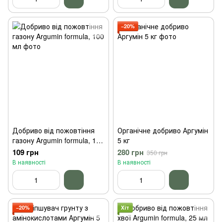
−20%
Добриво від пожовтіння
Органічне добриво Аргумін
газону Argumin formula, 100
5 кг
мл
109 грн
280 грн
350 грн
В наявності
В наявності
−20%
Хіт