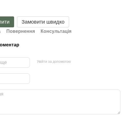
пити
Замовити швидко
а
Повернення
Консультація
коментар
Увійти за допомогою