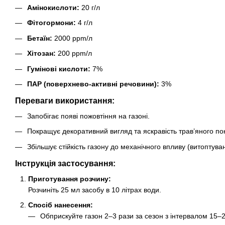
Амінокислоти:
20 г/л
Фітогормони:
4 г/л
Бетаїн:
2000 ppm/л
Хітозан:
200 ppm/л
Гумінові кислоти:
7%
ПАР (поверхнево-активні речовини):
3%
Переваги використання:
Запобігає появі пожовтіння на газоні.
Покращує декоративний вигляд та яскравість трав’яного по
Збільшує стійкість газону до механічного впливу (витоптува
Інструкція застосування:
Приготування розчину:
Розчиніть 25 мл засобу в 10 літрах води.
Спосіб нанесення:
Обприскуйте газон 2–3 рази за сезон з інтервалом 15–2