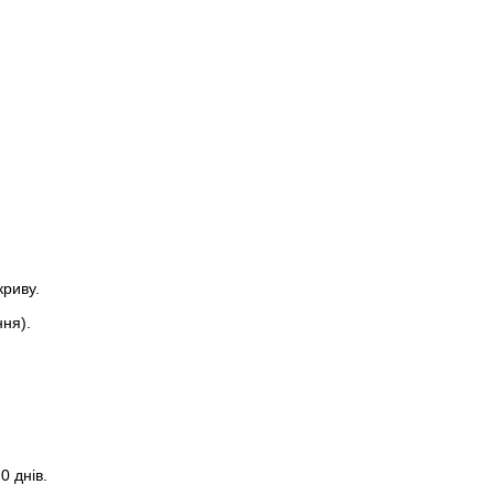
криву.
ння).
0 днів.