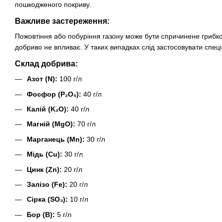
пошкодженого покриву.
Важливе застереження:
Пожовтіння або побуріння газону може бути спричинене грибко
добриво не впливає. У таких випадках слід застосовувати спеці
Склад добрива:
Азот (N):
100 г/л
Фосфор (P₂O₅):
40 г/л
Калій (K₂O):
40 г/л
Магній (MgO):
70 г/л
Марганець (Mn):
30 г/л
Мідь (Cu):
30 г/л
Цинк (Zn):
20 г/л
Залізо (Fe):
20 г/л
Сірка (SO₃):
10 г/л
Бор (B):
5 г/л