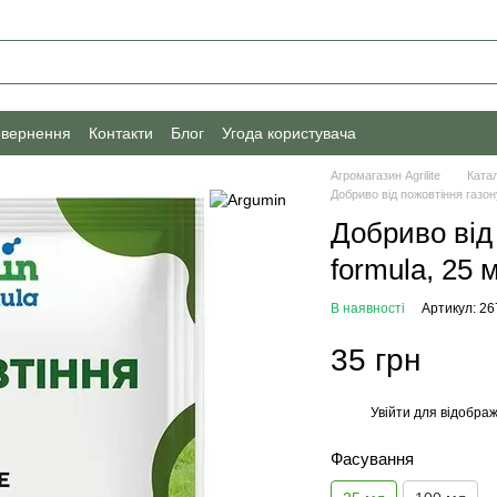
овернення
Контакти
Блог
Угода користувача
Агромагазин Agrilite
Ката
Добриво від пожовтіння газон
Добриво від
formula, 25 
В наявності
Артикул: 2
35 грн
Увійти
для відображ
%
Фасування