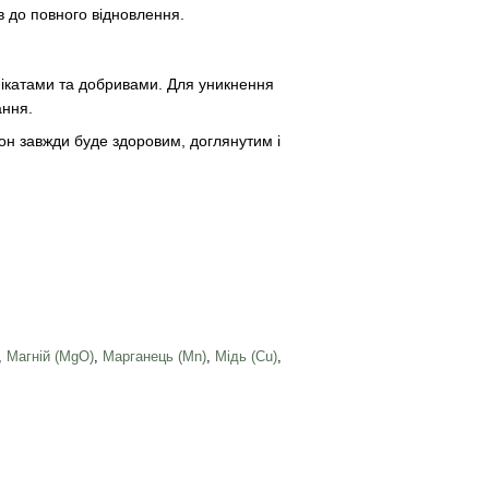
в до повного відновлення.
мікатами та добривами. Для уникнення
ання.
зон завжди буде здоровим, доглянутим і
,
Магній (MgO)
,
Марганець (Mn)
,
Мідь (Cu)
,