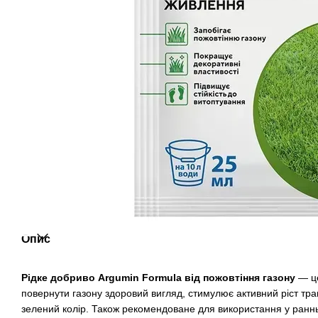
Опис
Рідке добриво Argumin Formula
від пожовтіння газону
— це
повернути газону здоровий вигляд, стимулює активний ріст тра
зелений колір. Також рекомендоване для використання у ранньо