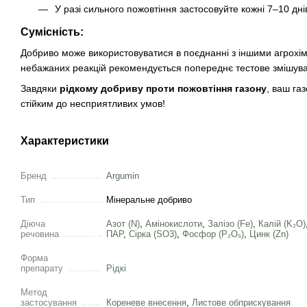
У разі сильного пожовтіння застосовуйте кожні 7–10 дні
Сумісність:
Добриво може використовуватися в поєднанні з іншими агрохі
небажаних реакцій рекомендується попереднє тестове змішув
Завдяки
рідкому добриву проти пожовтіння газону
, ваш га
стійким до несприятливих умов!
Характеристики
Бренд
Argumin
Тип
Мінеральне добриво
Діюча
Азот (N)
,
Амінокислоти
,
Залізо (Fe)
,
Калій (K₂O)
речовина
ПАР
,
Сірка (SO3)
,
Фосфор (Р₂О₅)
,
Цинк (Zn)
Форма
препарату
Рідкі
Метод
застосування
Кореневе внесення
,
Листове обприскування