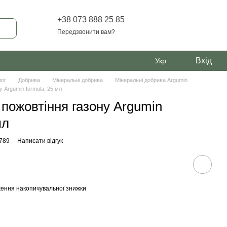
+38 073 888 25 85
Передзвонити вам?
Вхід
Укр
лог
Добрива
Мінеральні добрива
Мінеральні добрива Argumin
у Argumin formula, 25 мл
 пожовтіння газону Argumin
мл
6789
Написати відгук
ення накопичувальної знижки