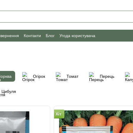
овернення
Контакти
Блог
Угода користувача
орква
Огірок
Томат
Перець
Цибуля
Хіт