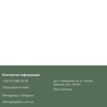
Контактна інформація
+38 073 888 25 85
вул. Симиренка 26, м. Обухів,
Київська обл., 08700
Передзвонити вам?
Мапа проїзду
Менеджер в Telegram
office@agrilite.com.ua