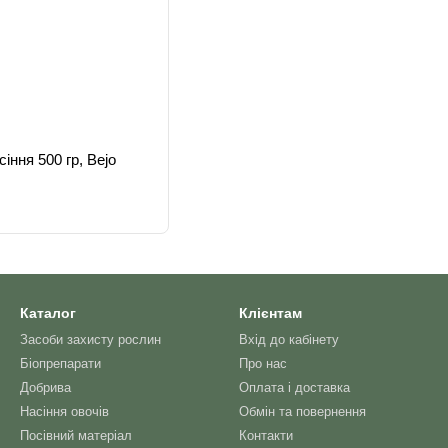
іння 500 гр, Bejo
Каталог
Клієнтам
Засоби захисту рослин
Вхід до кабінету
Біопрепарати
Про нас
Добрива
Оплата і доставка
Насіння овочів
Обмін та повернення
Посівний матеріал
Контакти