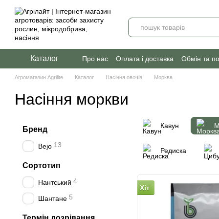
Перейти до основного контенту
Каталог
Про нас
Оплата і доставка
Обмін та п
Агромагазин Agrilite
Каталог
Насіння овочів
Морква
Насіння моркви
Кавун
М
Бренд
13
Bejo
Редиска
Сортотип
4
Нантський
Хіт
5
Шантане
Термін дозрівання