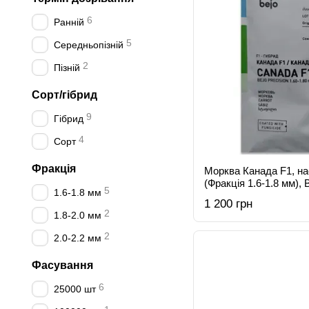
6
Ранній
5
Середньопізній
2
Пізній
Сорт/гібрид
9
Гібрид
4
Сорт
Фракція
Морква Канада F1, на
(Фракція 1.6-1.8 мм), 
5
1.6-1.8 мм
1 200 грн
2
1.8-2.0 мм
2
2.0-2.2 мм
Фасування
6
25000 шт