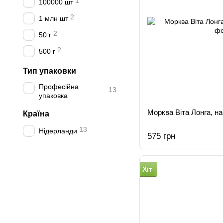
1
100000 шт
2
1 млн шт
2
50 г
2
500 г
Тип упаковки
Професійна
13
упаковка
Морква Віта Лонга, нас
Країна
13
Нідерланди
575 грн
Хіт