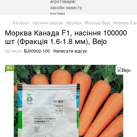
Каталог
Насіння овочів
Морква
Морква Bejo
Морква Кана
Морква Канада F1, насіння 100000
шт (Фракція 1.6-1.8 мм), Bejo
Артикул:
BJ00002-100
Написати відгук
Хіт