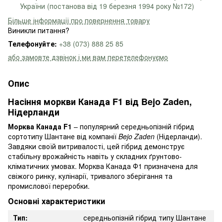
України (постанова від 19 березня 1994 року №172)
Більше інформації про повернення товару
Виникли питання?
Телефонуйте:
+38 (073) 888 25 85
або замовте дзвінок і ми вам перетелефонуємо
Опис
Насіння моркви Канада F1 від Bejo Zaden,
Нідерланди
Морква Канада F1
– популярний середньопізній гібрид
сортотипу Шантане від компанії
Bejo Zaden
(Нідерланди).
Завдяки своїй витривалості, цей гібрид демонструє
стабільну врожайність навіть у складних ґрунтово-
кліматичних умовах. Морква Канада Ф1 призначена для
свіжого ринку, кулінарії, тривалого зберігання та
промислової переробки.
Основні характеристики
Тип:
середньопізній гібрид типу Шантане