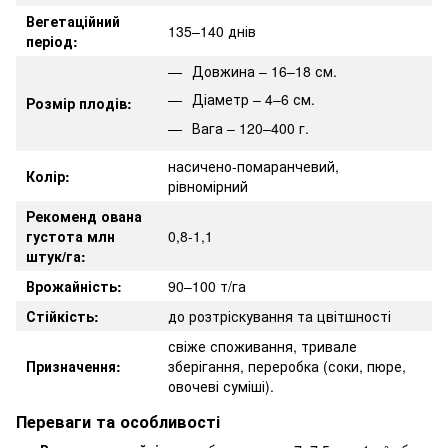
Вегетаційний
135–140 днів
період:
Довжина – 16–18 см.
Діаметр – 4–6 см.
Розмір плодів:
Вага – 120–400 г.
насичено-помаранчевий,
Колір:
рівномірний
Рекоменд ована
густота млн
0,8-1,1
штук/га:
Врожайність:
90–100 т/га
Стійкість:
до розтріскування та цвітшності
свіже споживання, тривале
Призначення:
зберігання, переробка (соки, пюре,
овочеві суміші).
Переваги та особливості