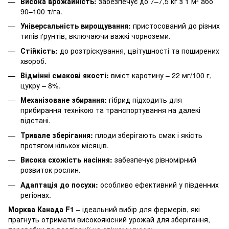
Висока врожайність:
забезпечує до 7–7,5 кг з 1 м² або
90–100 т/га.
Універсальність вирощування:
пристосований до різних
типів ґрунтів, включаючи важкі чорноземи.
Стійкість:
до розтріскування, цвітушності та поширених
хвороб.
Відмінні смакові якості:
вміст каротину – 22 мг/100 г,
цукру – 8%.
Механізоване збирання:
гібрид підходить для
прибирання технікою та транспортування на далекі
відстані.
Тривале зберігання:
плоди зберігають смак і якість
протягом кількох місяців.
Висока схожість насіння:
забезпечує рівномірний
розвиток рослин.
Адаптація до посухи:
особливо ефективний у південних
регіонах.
Морква Канада F1
– ідеальний вибір для фермерів, які
прагнуть отримати високоякісний урожай для зберігання,