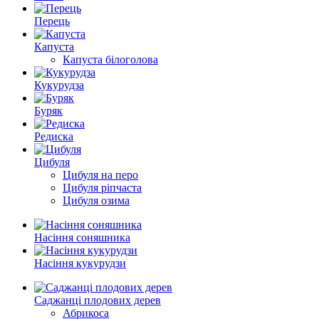
Перець
Капуста
Капуста білоголова
Кукурудза
Буряк
Редиска
Цибуля
Цибуля на перо
Цибуля ріпчаста
Цибуля озима
Насіння соняшника
Насіння кукурудзи
Саджанці плодових дерев
Абрикоса