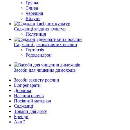
Груша
Слива
Черешня
Яблуня
Саджанці ягідних культур
Полуниця
Саджанці декоративних рослин
Гортензія
Рододендрон
Засоби для чищення димоходів
Засоби захисту рослин
Біопрепарати
Добрива
Насіння овочів
Посівний матеріал
Саджанці
Товари для дому
Бренди
Акції