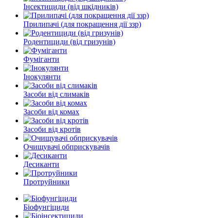
Інсектициди (від шкідників)
Прилипачі (для покращення дії ззр)
Родентициди (від гризунів)
Фуміганти
Інокулянти
Засоби від слимаків
Засоби від комах
Засоби від кротів
Очищувачі обприскувачів
Десиканти
Протруйники
Біофунгіциди