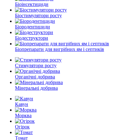
Біоінсектициди
Біостимулятори росту
Біородентициди
Біодеструктори
Біопрепарати для вигрібних ям і септиків
Стимулятори росту
Органічні добрива
Мінеральні добрива
Кавун
Морква
Огірок
Томат