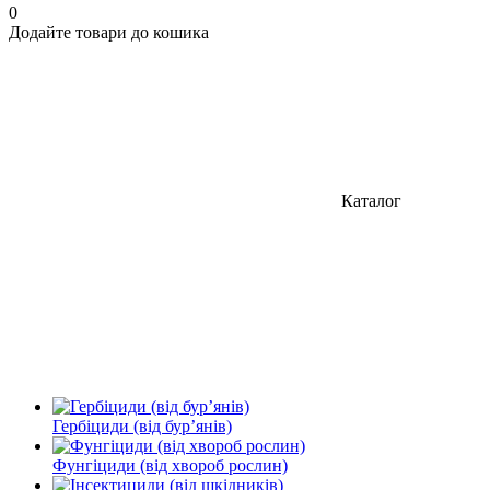
0
Додайте товари до кошика
Каталог
Гербіциди (від бурʼянів)
Фунгіциди (від хвороб рослин)