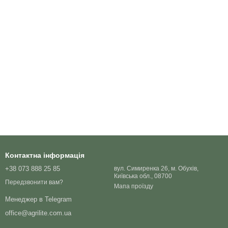
Контактна інформація
+38 073 888 25 85
вул. Симиренка 26, м. Обухів,
Київська обл., 08700
Передзвонити вам?
Мапа проїзду
Менеджер в Telegram
office@agrilite.com.ua