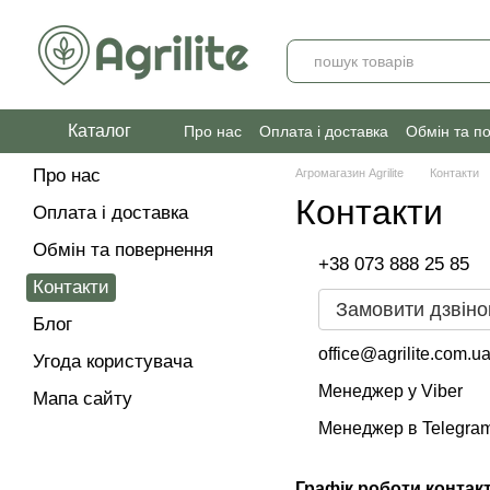
Перейти до основного контенту
Каталог
Про нас
Оплата і доставка
Обмін та п
Про нас
Агромагазин Agrilite
Контакти
Контакти
Оплата і доставка
Обмін та повернення
+38 073 888 25 85
Контакти
Замовити дзвіно
Блог
office@agrilite.com.u
Угода користувача
Менеджер у Viber
Мапа сайту
Менеджер в Telegra
Графік роботи контак