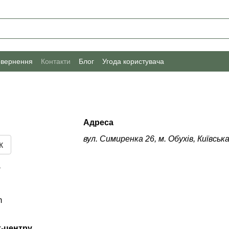
овернення
Контакти
Блог
Угода користувача
Адреса
вул. Симиренка 26, м. Обухів, Київська
к
a
m
т-центру