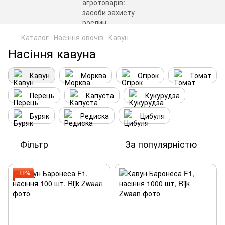
Каталог
Насіння овочів
Кавун
Насіння кавуна
Кавун
Морква
Огірок
Томат
Перець
Капуста
Кукурудза
Буряк
Редиска
Цибуля
Фільтр
За популярністю
−11%