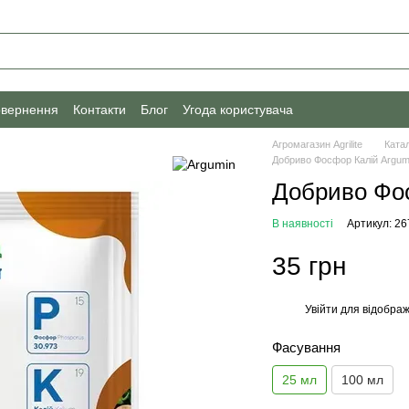
овернення
Контакти
Блог
Угода користувача
Агромагазин Agrilite
Ката
Добриво Фосфор Калій Argumi
Добриво Фос
В наявності
Артикул: 2
35 грн
Увійти
для відображ
%
Фасування
25 мл
100 мл