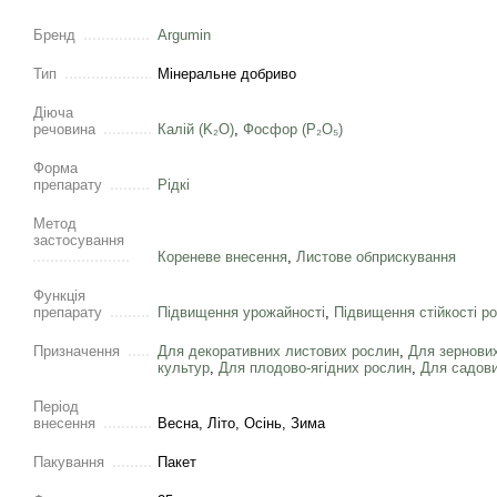
Бренд
Argumin
Тип
Мінеральне добриво
Діюча
речовина
Калій (K₂O)
,
Фосфор (Р₂О₅)
Форма
препарату
Рідкі
Метод
застосування
Кореневе внесення
,
Листове обприскування
Функція
препарату
Підвищення урожайності
,
Підвищення стійкості р
Призначення
Для декоративних листових рослин
,
Для зернови
культур
,
Для плодово-ягідних рослин
,
Для садов
Період
внесення
Весна, Літо, Осінь, Зима
Пакування
Пакет