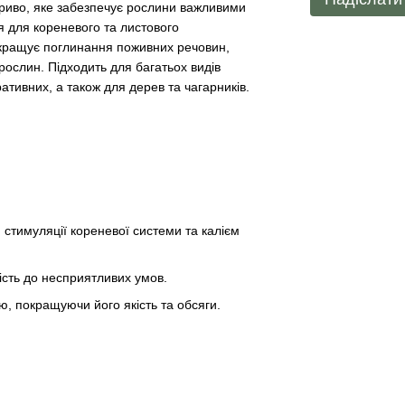
бриво, яке забезпечує рослини важливими
 для кореневого та листового
окращує поглинання поживних речовин,
к рослин. Підходить для багатьох видів
ативних, а також для дерев та чагарників.
тимуляції кореневої системи та калієм
кість до несприятливих умов.
, покращуючи його якість та обсяги.