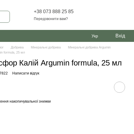
+38 073 888 25 85
Передзвонити вам?
Вхід
Укр
лог
Добрива
Мінеральні добрива
Мінеральні добрива Argumin
n formula, 25 мл
фор Калій Argumin formula, 25 мл
67822
Написати відгук
ення накопичувальної знижки