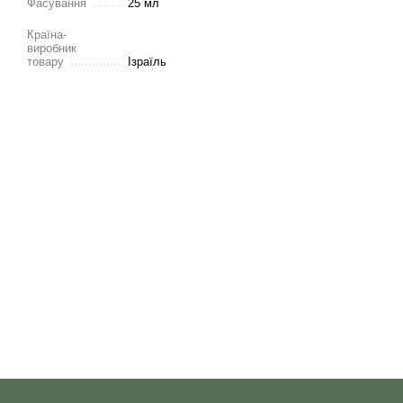
Фасування
25 мл
Країна-
виробник
товару
Ізраїль