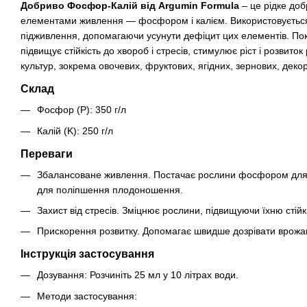
Добриво Фосфор-Калій від Argumin Formula
– це рідке до
елементами живлення — фосфором і калієм. Використовується
підживлення, допомагаючи усунути дефіцит цих елементів. П
підвищує стійкість до хвороб і стресів, стимулює ріст і розвито
культур, зокрема овочевих, фруктових, ягідних, зернових, декор
Склад
Фосфор (P): 350 г/л
Калій (K): 250 г/л
Переваги
Збалансоване живлення. Постачає рослини фосфором для с
для поліпшення плодоношення.
Захист від стресів. Зміцнює рослини, підвищуючи їхню стій
Прискорення розвитку. Допомагає швидше дозрівати врожаю
Інструкція застосування
Дозування: Розчиніть 25 мл у 10 літрах води.
Методи застосування: