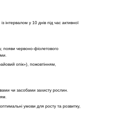
з інтервалом у 10 днів під час активної
, появи червоно-фіолетового
еми.
райовий опік»), пожовтінням,
вами чи засобами захисту рослин.
ням.
птимальні умови для росту та розвитку,