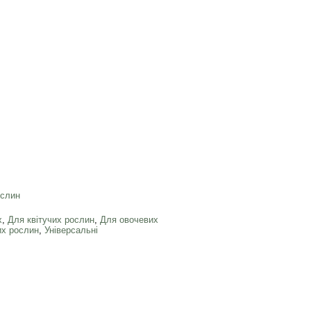
ослин
х
,
Для квітучих рослин
,
Для овочевих
их рослин
,
Універсальні