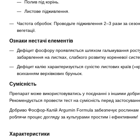
Полив під корінь.
Листове підживлення.
Частота обробок: Проводьте підживлення 2–3 рази за сезон і
вегетації.
Ознаки нестачі елементів
Дефіцит фосфору проявляється шляхом гальмування росту
забарвлення на листках, слабкого розвитку кореневої сист
Дефіцит калію характеризується сухістю листових країв («к
всиханням верхівкових бруньок.
Сумісність
Препарат може використовуватись у поєднанні з іншими добри
Рекомендується провести тест на сумісність перед застосуван
Добриво Фосфор-Калій Argumin Formula забезпечує рослинам о
роблячи процес догляду за культурами простим і ефективним!
Характеристики