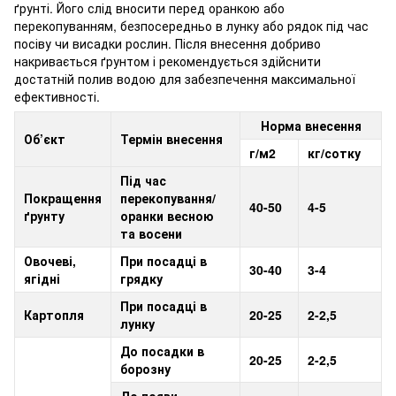
ґрунті. Його слід вносити перед оранкою або
перекопуванням, безпосередньо в лунку або рядок під час
посіву чи висадки рослин. Після внесення добриво
накривається ґрунтом і рекомендується здійснити
достатній полив водою для забезпечення максимальної
ефективності.
Норма внесення
Об’єкт
Термін внесення
г/м2
кг/сотку
Під час
Покращення
перекопування/
40-50
4-5
ґрунту
оранки весною
та восени
Овочеві,
При посадці в
30-40
3-4
ягідні
грядку
При посадці в
Картопля
20-25
2-2,5
лунку
До посадки в
20-25
2-2,5
борозну