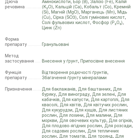
Діюча
Амінокислоти
,
Бор (B)
,
Залізо (Fe)
,
Калій
речовина
(K₂O)
,
Кальцій (Ca)
,
Кобальт (Co)
,
Кремній
(Si)
,
Магній (MgO)
,
Марганець (Mn)
,
Мідь
(Cu)
,
Сірка (SO3)
,
Солі гумінових кислот
,
Солі фульвових кислот
,
Фосфор (Р₂О₅)
,
Цинк (Zn)
Форма
препарату
Гранульовані
Метод
застосування
Внесення у ґрунт
,
Припосівне внесення
Функція
Відтворення родючості ґрунтів
,
препарату
Збагачення ґрунту мінералами
Призначення
Для баклажанів
,
Для баштанних
,
Для
буряку
,
Для винограду
,
Для зелені
,
Для
кабачків
,
Для капусти
,
Для картоплі
,
Для
квасолі
,
Для квітів
,
Для квітучих рослин
,
Для кукурудзи
,
Для кущів
,
Для листяних
рослин
,
Для лохини
,
Для малини
,
Для
моркви
,
Для овочевих культур
,
Для огірків
,
Для плодово-ягідних рослин
,
Для розсади
,
Для садових рослин
,
Для тепличних
рослин
,
Для томатів
,
Для троянд
,
Для