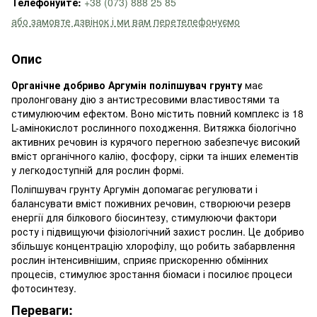
Телефонуйте:
+38 (073) 888 25 85
або замовте дзвінок і ми вам перетелефонуємо
Опис
Органічне добриво Аргумін поліпшувач грунту
має
пролонговану дію з антистресовими властивостями та
стимулюючим ефектом. Воно містить повний комплекс із 18
L-амінокислот рослинного походження. Витяжка біологічно
активних речовин із курячого перегною забезпечує високий
вміст органічного калію, фосфору, сірки та інших елементів
у легкодоступній для рослин формі.
Поліпшувач грунту Аргумін допомагає регулювати і
балансувати вміст поживних речовин, створюючи резерв
енергії для білкового біосинтезу, стимулюючи фактори
росту і підвищуючи фізіологічний захист рослин. Це добриво
збільшує концентрацію хлорофілу, що робить забарвлення
рослин інтенсивнішим, сприяє прискоренню обмінних
процесів, стимулює зростання біомаси і посилює процеси
фотосинтезу.
Переваги: