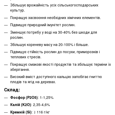
Збільшує врожайність усіх сільськогосподарських
культур.
Покращує засвоєння необхідних хімічних елементів.
Підвищує природний імунітет рослин.
Зменшує потребу у воді на 30-40% без шкоди для
рослин.
Збільшує кореневу масу на 20-100% і більше.
Підвищує стійкість рослин до посухи, приморозків і
теплових стресів.
Покращує смакові якості продуктів та збільшує терміни їх
зберігання.
Високий вміст доступного кальцію запобігає гниттю
плодів та ягід на деревах.
Склад:
Фосфор (P2O5)
: 1-1,25%
Калій (K2O)
: 2,35-4,6%
Кремній (Si)
: ≥
116 г/кг