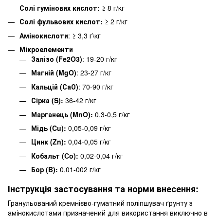
Солі гумінових кислот:
≥ 8 г/кг
Солі фульвових кислот:
≥ 2 г/кг
Амінокислоти
: ≥ 3,3 г\кг
Мікроелементи
Залізо (Fe2O3)
: 19-20 г/кг
Магній (MgO)
: 23-27 г/кг
Кальцій (СаО)
: 70-90 г/кг
Сірка (S):
36-42 г/кг
Марганець (
MnO):
0,3-0,5 г/кг
Мідь (Cu):
0,05-0,09 г/кг
Цинк (Zn):
0,04-0,05 г/кг
Кобальт (Co):
0,02-0,04 г/кг
Бор (B):
0,01-002 г/кг
Інструкція застосування та норми внесення:
Гранульований кремнієво-гуматний поліпшувач ґрунту з
амінокислотами призначений для використання виключно в