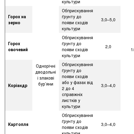
культури
Обприскування
Горох на
ґрунту до
3,0–5,0
зерно
появи сходів
культури
Обприскування
Горох
ґрунту до
2,0
овочевий
появи сходів
1
культури
Обприскування
Однорічні
ґрунту до
дводольні
появи сходів
і злакові
або у фазах від
бур’яни
Коріандр
3,0–4,0
2 до 4
справжніх
листків у
культури
Обприскування
ґрунту до
Картопля
3,0–4,0
появи сходів
культури