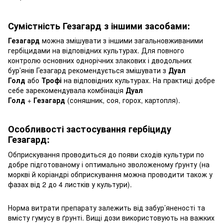
Сумістність Гезагард з іншими засобами:
Гезагард
можна змішувати з іншими загальновживаними
гербіцидами на відповідних культурах. Для повного
контролю основних однорічних злакових і дводольних
бур’янів Гезагард рекомендується змішувати з
Дуал
Голд
або
Трофі
на відповідних культурах. На практиці добре
себе зарекомендувала комбінація
Дуал
Голд
+
Гезагард
(соняшник, соя, горох, картопля).
Особливості застосування гербіциду
Гезагард:
Обприскування проводиться до появи сходів культури по
добре підготованому і оптимально зволоженому ґрунту (на
моркві й коріандрі обприскування можна проводити також у
фазах від 2 до 4 листків у культури).
Норма витрати препарату залежить від забур’яненості та
вмісту гумусу в ґрунті. Вищі дози використовують на важких