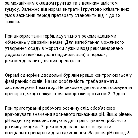
за механічним складом ґрунтах та з великим вмістом
гумусу. Залежно від норми витрати і ґрунтово-кліматичних
умов захисний період препарату становить від 4 до 12
тижнів.
При використанні гербіциду згідно з рекомендаціями
обмежень у сівозміні немає. Для запобігання можливого
утворення осаду в жорсткій лужній воді рекомендовано
додавати пом’якшувачі (підкислювачі) в нормах,
рекомендованих для цих препаратів.
Окремі однорічні дводольні бур’яни краще контролюються у
фазі ранніх сходів. На цю особливість треба зважати,
застосовуючи
Гезагард
. Не рекомендується застосовувати
препарат, якщо очікуються заморозки протягом 2–3 днів.
При приготуванні робочого розчину слід обов’язково
враховувати значення водневого показника рН. Якщо рівень
рН води, яку використовують для приготування робочого
розчину вище за 7, рекомендовано застосовувати
спеціальні препарати для підкислення. За рівня рН понад 8