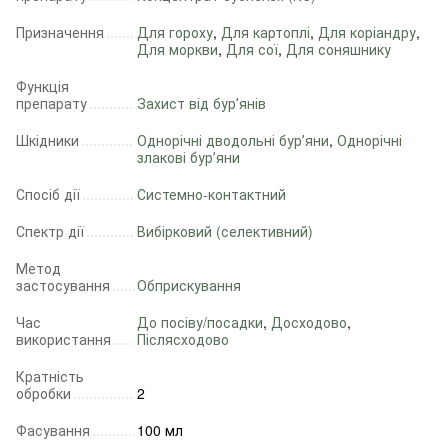
Призначення
Для гороху
,
Для картоплі
,
Для коріандру
,
Для моркви
,
Для сої
,
Для соняшнику
Функція
препарату
Захист від бурʼянів
Шкідники
Однорічні дводольні бурʼяни
,
Однорічні
злакові бурʼяни
Спосіб дії
Системно-контактний
Спектр дії
Вибірковий (селективний)
Метод
застосування
Обприскування
Час
До посіву/посадки
,
Досходово
,
використання
Післясходово
Кратність
обробки
2
Фасування
100 мл