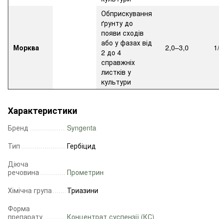
Обприскування
ґрунту до
появи сходів
або у фазах від
Морква
2,0–3,0
1
2 до 4
справжніх
листків у
культури
Характеристики
Бренд
Syngenta
Тип
Гербіцид
Діюча
речовина
Прометрин
Хімічна група
Триазини
Форма
препарату
Концентрат суспензії (КС)