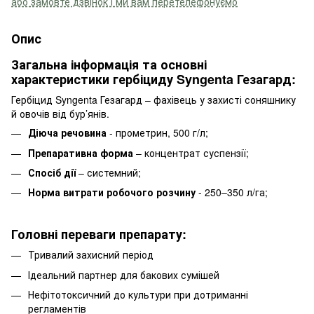
або замовте дзвінок і ми вам перетелефонуємо
Опис
Загальна інформація та основні
характеристики гербіциду Syngenta Гезагард:
Гербіцид Syngenta Гезагард – фахівець у захисті соняшнику
й овочів від бур’янів.
Діюча речовина
- прометрин, 500 г/л;
Препаративна форма
– концентрат суспензії;
Спосіб дії
– системний;
Норма витрати робочого розчину
- 250–350 л/га;
Головні переваги препарату:
Тривалий захисний період
Ідеальний партнер для бакових сумішей
Нефітотоксичний до культури при дотриманні
регламентів