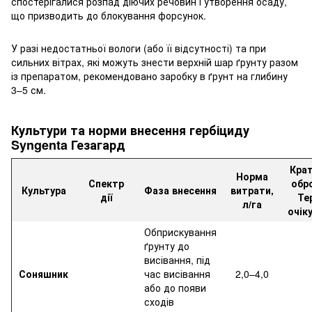
спостерігалися розпад діючих речовин і утворення осаду,
що призводить до блокування форсунок.
У разі недостатньої вологи (або її відсутності) та при
сильних вітрах, які можуть знести верхній шар ґрунту разом
із препаратом, рекомендовано заробку в ґрунт на глибину
3–5 см.
Культури та норми внесення гербіциду
Syngenta Гезагард
Крат
Норма
Спектр
обро
Культура
Фаза внесення
витрати,
дії
Те
л/га
очік
Обприскування
ґрунту до
висівання, під
Соняшник
час висівання
2,0–4,0
або до появи
сходів