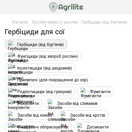
Каталог
Засоби захисту рослин
Гербіциди (від бурʼянів)
Гербіциди для сої
Гербіциди (від бурʼянів)
Фунгіциди (від хвороб рослин)
Інсектициди (від шкідників)
Прилипачі (для покращення дії ззр)
Родентициди (від гризунів)
Фуміганти
Інокулянти
Засоби від слимаків
Засоби від комах
Засоби від кротів
Очищувачі обприскувачів
Десиканти