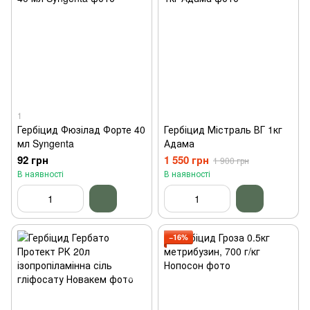
1
Гербіцид Фюзілад Форте 40
Гербіцид Містраль ВГ 1кг
мл Syngenta
Адама
92 грн
1 550 грн
1 900 грн
В наявності
В наявності
−16%