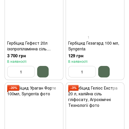
1
Гербіцид Гефест 20л
Гербіцид Гезагард 100 мл,
ізопропіламінна сіль
Syngenta
гліфосату Нопосон
3 700 грн
129 грн
В наявності
В наявності
−20%
−3%