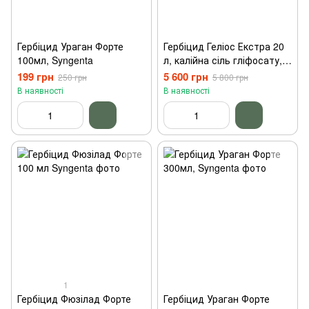
Гербіцид Ураган Форте
Гербіцид Геліос Екстра 20
100мл, Syngenta
л, калійна сіль гліфосату,
Агрохімічні Технології
199 грн
5 600 грн
250 грн
5 800 грн
В наявності
В наявності
1
Гербіцид Фюзілад Форте
Гербіцид Ураган Форте