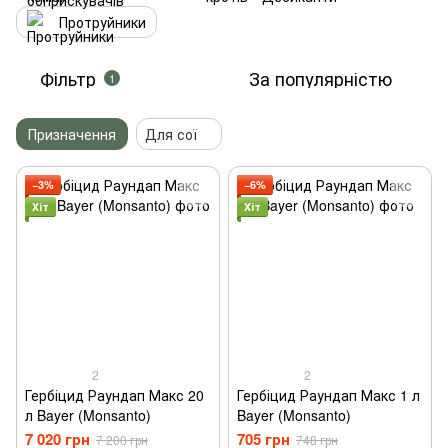
Протруйники
Фільтр
За популярністю
1
Призначення
Для сої
−3%
−6%
Хіт
Хіт
2
2
Гербіцид Раундап Макс 20
Гербіцид Раундап Макс 1 л
л Bayer (Monsanto)
Bayer (Monsanto)
7 020 грн
705 грн
7 200 грн
748 грн