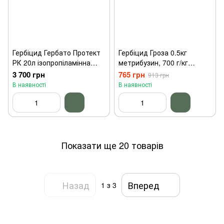
Гербіцид Гербато Протект
Гербіцид Гроза 0.5кг
РК 20л ізопропіламінна
метрибузин, 700 г/кг
сіль гліфосату Новакем
Нопосон
3 700 грн
765 грн
913 грн
В наявності
В наявності
Показати ще 20 товарів
Назад
Вперед
1
з 3