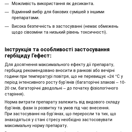
Можливість використання як десиканта.
Відмінний вибір для бакових сумішей з іншими
препаратами.
Висока безпечність в застосуванні (немає обмежень
щодо сівозміни та низький рівень токсичності).
Інструкція та особливості застосування
гербіциду Гефест:
Для досягнення максимального ефекту дії препарату,
гербіцид рекомендовано вносити в ранкові або вечірні
години при температурі повітря, що не перевищує +24 °С у
період інтенсивного росту бур’янів (багаторічні злакові – 10-
20 см, багаторічні дводольні – до початку фізіологічного
старіння).
Норма витрати препарату залежить від видового складу
бур’янів, фази їх розвитку та умов під час внесення.
При застосуванні на бур’янах, що переросли та тих, що
знаходяться у стані стресу необхідно застосовувати
максимальну норму препарату.