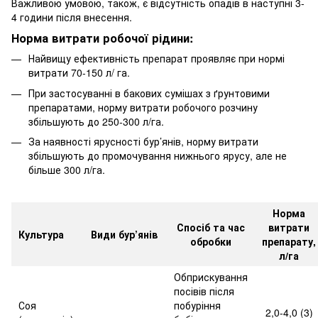
Важливою умовою, також, є відсутність опадів в наступні 3-
4 години після внесення.
Норма витрати робочої рідини:
Найвищу ефективність препарат проявляє при нормі
витрати 70-150 л/ га.
При застосуванні в бакових сумішах з ґрунтовими
препаратами, норму витрати робочого розчину
збільшують до 250-300 л/га.
За наявності ярусності бур’янів, норму витрати
збільшують до промочування нижнього ярусу, але не
більше 300 л/га.
Норма
Спосіб та час
витрати
Культура
Види бур’янів
обробки
препарату,
л/га
Обприскування
посівів після
Соя
побуріння
2,0-4,0 (3)