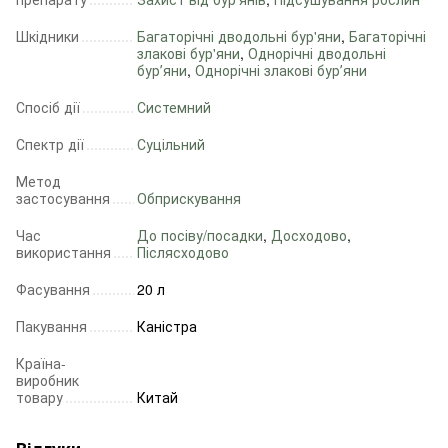
Шкідники
Багаторічні дводольні бур'яни
,
Багаторічні
злакові бур'яни
,
Однорічні дводольні
бурʼяни
,
Однорічні злакові бурʼяни
Спосіб дії
Системний
Спектр дії
Суцільний
Метод
застосування
Обприскування
Час
До посіву/посадки
,
Досходово
,
використання
Післясходово
Фасування
20 л
Пакування
Каністра
Країна-
виробник
товару
Китай