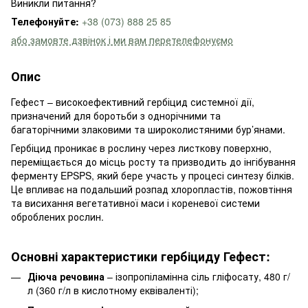
Виникли питання?
Телефонуйте:
+38 (073) 888 25 85
або замовте дзвінок і ми вам перетелефонуємо
Опис
Гефест – високоефективний гербіцид системної дії,
призначений для боротьби з однорічними та
багаторічними злаковими та широколистяними бур’янами.
Гербіцид проникає в рослину через листкову поверхню,
переміщається до місць росту та призводить до інгібування
ферменту EPSPS, який бере участь у процесі синтезу білків.
Це впливає на подальший розпад хлоропластів, пожовтіння
та висихання вегетативної маси і кореневої системи
оброблених рослин.
Основні характеристики гербіциду Гефест:
Діюча речовина
– ізопропіламінна сіль гліфосату, 480 г/
л (360 г/л в кислотному еквіваленті);