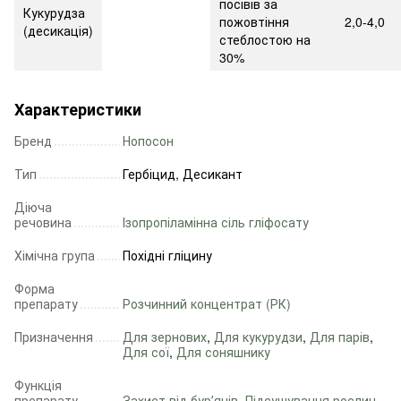
посівів за
Кукурудза
пожовтіння
2,0-4,0
(десикація)
стеблостою на
30%
Характеристики
Бренд
Нопосон
Тип
Гербіцид, Десикант
Діюча
речовина
Ізопропіламінна сіль гліфосату
Хімічна група
Похідні гліцину
Форма
препарату
Розчинний концентрат (РК)
Призначення
Для зернових
,
Для кукурудзи
,
Для парів
,
Для сої
,
Для соняшнику
Функція
препарату
Захист від бурʼянів
,
Підсушування рослин