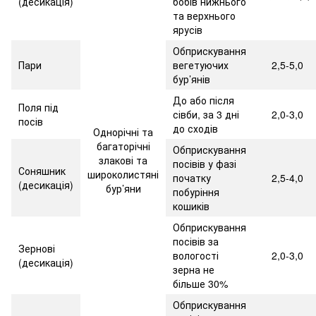
(десикація)
бобів нижнього
та верхнього
ярусів
Обприскування
Пари
вегетуючих
2,5-5,0
бур’янів
До або після
Поля під
сівби, за 3 дні
2,0-3,0
посів
до сходів
Однорічні та
багаторічні
Обприскування
злакові та
посівів у фазі
Соняшник
широколистяні
початку
2,5-4,0
(десикація)
бур’яни
побуріння
кошиків
Обприскування
посівів за
Зернові
вологості
2,0-3,0
(десикація)
зерна не
більше 30%
Обприскування