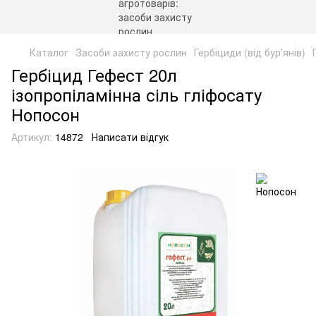
Каталог
Засоби захисту рослин
Гербіциди (від бурʼянів)
Гербіцид Гефест 20л
ізопропіламінна сіль гліфосату
Нопосон
Артикул:
14872
Написати відгук