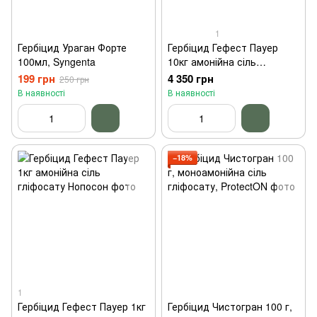
1
Гербіцид Ураган Форте
Гербіцид Гефест Пауер
100мл, Syngenta
10кг амонійна сіль
гліфосату Нопосон
199 грн
4 350 грн
250 грн
В наявності
В наявності
−18%
1
Гербіцид Гефест Пауер 1кг
Гербіцид Чистогран 100 г,