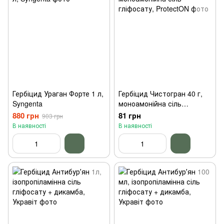
Гербіцид Ураган Форте 1 л,
Гербіцид Чистогран 40 г,
Syngenta
моноамонійна сіль
гліфосату, ProtectON
880 грн
81 грн
903 грн
В наявності
В наявності