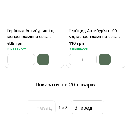
Гербіцид Антибурʼян 1л,
Гербіцид Антибурʼян 100
ізопропіламінна сіль
мл, ізопропіламінна сіль
гліфосату + дикамба,
гліфосату + дикамба,
605 грн
110 грн
Укравіт
Укравіт
В наявності
В наявності
Показати ще 20 товарів
Назад
Вперед
1
з 3