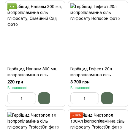
Хіт
Гербіцид Напалм 300 мл,
Гербіцид Гефест 20л
ізопропіламінна сіль
ізопропіламінна сіль
гліфосату, Сімейний Сад
гліфосату Нопосон
220 грн
3 700 грн
В наявності
В наявності
−14%