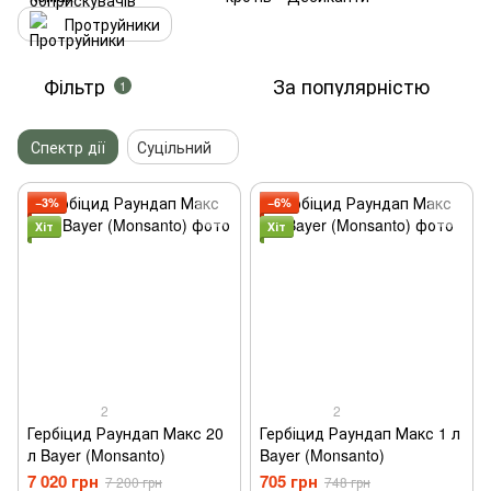
Протруйники
Фільтр
За популярністю
1
Спектр дії
Суцільний
−3%
−6%
Хіт
Хіт
2
2
Гербіцид Раундап Макс 20
Гербіцид Раундап Макс 1 л
л Bayer (Monsanto)
Bayer (Monsanto)
7 020 грн
705 грн
7 200 грн
748 грн