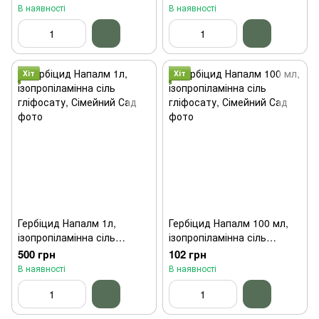
В наявності
В наявності
Хіт
Хіт
Гербіцид Напалм 1л,
Гербіцид Напалм 100 мл,
ізопропіламінна сіль
ізопропіламінна сіль
гліфосату, Сімейний Сад
гліфосату, Сімейний Сад
500 грн
102 грн
В наявності
В наявності