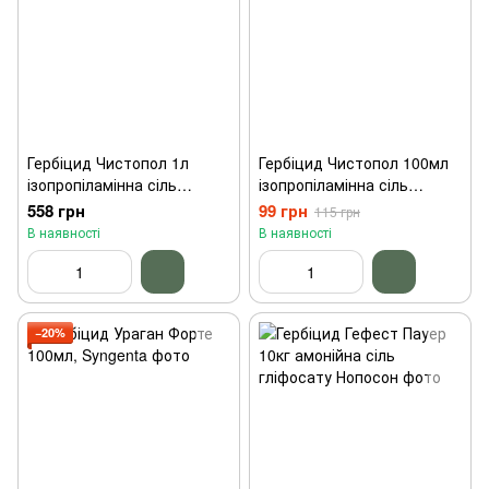
Гербіцид Чистопол 1л
Гербіцид Чистопол 100мл
ізопропіламінна сіль
ізопропіламінна сіль
гліфосату ProtectOn
гліфосату ProtectOn
558 грн
99 грн
115 грн
В наявності
В наявності
−20%