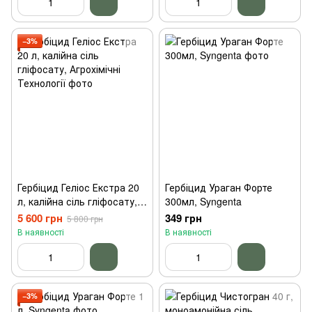
−3%
Гербіцид Геліос Екстра 20
Гербіцид Ураган Форте
л, калійна сіль гліфосату,
300мл, Syngenta
Агрохімічні Технології
5 600 грн
349 грн
5 800 грн
В наявності
В наявності
−3%