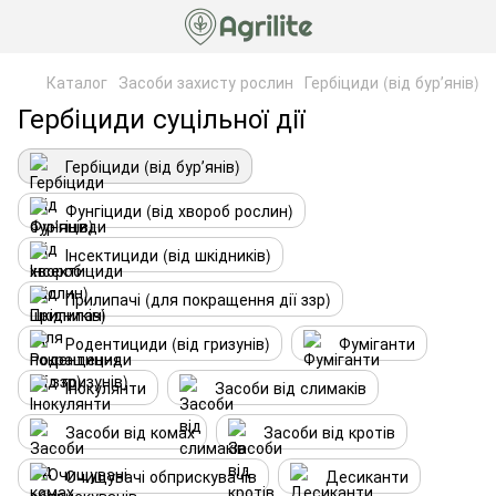
Каталог
Засоби захисту рослин
Гербіциди (від бурʼянів)
Гербіциди суцільної дії
Гербіциди (від бурʼянів)
Фунгіциди (від хвороб рослин)
Інсектициди (від шкідників)
Прилипачі (для покращення дії ззр)
Родентициди (від гризунів)
Фуміганти
Інокулянти
Засоби від слимаків
Засоби від комах
Засоби від кротів
Очищувачі обприскувачів
Десиканти