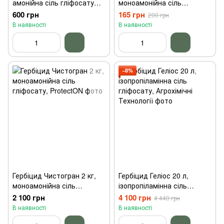
амонійна сіль гліфосату
моноамонійна сіль
Нопосон
гліфосату, ProtectON
600 грн
165 грн
200 грн
В наявності
В наявності
−8%
Гербіцид Чистогран 2 кг,
Гербіцид Геліос 20 л,
моноамонійна сіль
ізопропіламінна сіль
гліфосату, ProtectON
гліфосату, Агрохімічні
2 100 грн
4 100 грн
4 440 грн
Технології
В наявності
В наявності