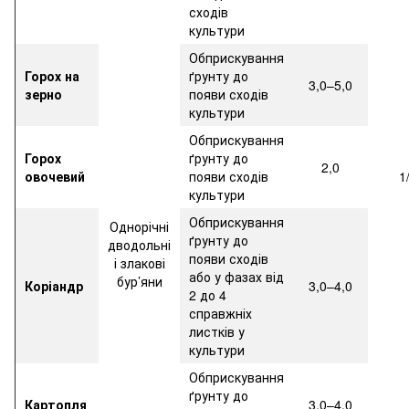
сходів
культури
Обприскування
Горох на
ґрунту до
3,0–5,0
зерно
появи сходів
культури
Обприскування
Горох
ґрунту до
2,0
овочевий
появи сходів
1
культури
Обприскування
Однорічні
ґрунту до
дводольні
появи сходів
і злакові
або у фазах від
бур’яни
Коріандр
3,0–4,0
2 до 4
справжніх
листків у
культури
Обприскування
ґрунту до
Картопля
3,0–4,0