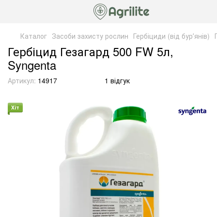
Каталог
Засоби захисту рослин
Гербіциди (від бурʼянів)
Гербіцид Гезагард 500 FW 5л,
Syngenta
Артикул:
14917
1 відгук
Хіт