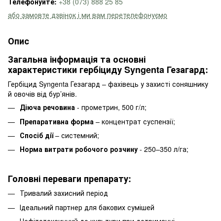
Телефонуйте:
+38 (073) 888 25 85
або замовте дзвінок і ми вам перетелефонуємо
Опис
Загальна інформація та основні
характеристики гербіциду Syngenta Гезагард:
Гербіцид Syngenta Гезагард – фахівець у захисті соняшнику
й овочів від бур’янів.
Діюча речовина
- прометрин, 500 г/л;
Препаративна форма
– концентрат суспензії;
Спосіб дії
– системний;
Норма витрати робочого розчину
- 250–350 л/га;
Головні переваги препарату:
Тривалий захисний період
Ідеальний партнер для бакових сумішей