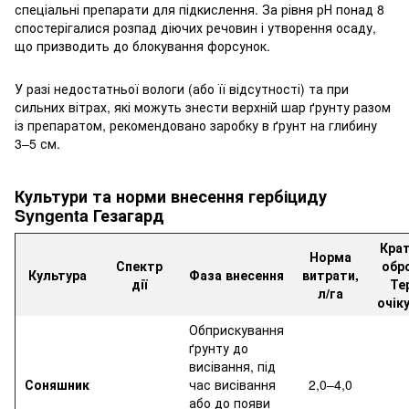
спеціальні препарати для підкислення. За рівня рН понад 8
спостерігалися розпад діючих речовин і утворення осаду,
що призводить до блокування форсунок.
У разі недостатньої вологи (або її відсутності) та при
сильних вітрах, які можуть знести верхній шар ґрунту разом
із препаратом, рекомендовано заробку в ґрунт на глибину
3–5 см.
Культури та норми внесення гербіциду
Syngenta Гезагард
Крат
Норма
Спектр
обро
Культура
Фаза внесення
витрати,
дії
Те
л/га
очік
Обприскування
ґрунту до
висівання, під
Соняшник
час висівання
2,0–4,0
або до появи