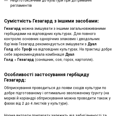
Нефітотоксичний до культури при дотриманні
регламентів
Сумістність Гезагард з іншими засобами:
Гезагард
можна змішувати з іншими загальновживаними
гербіцидами на відповідних культурах. Для повного
контролю основних однорічних злакових і дводольних
бур’янів Гезагард рекомендується змішувати з
Дуал
Голд
або
Трофі
на відповідних культурах. На практиці добре
себе зарекомендувала комбінація
Дуал
Голд
+
Гезагард
(соняшник, соя, горох, картопля).
Особливості застосування гербіциду
Гезагард:
Обприскування проводиться до появи сходів культури по
добре підготованому і оптимально зволоженому ґрунту (на
моркві й коріандрі обприскування можна проводити також у
фазах від 2 до 4 листків у культури).
Норма витрати препарату залежить від забур’яненості та