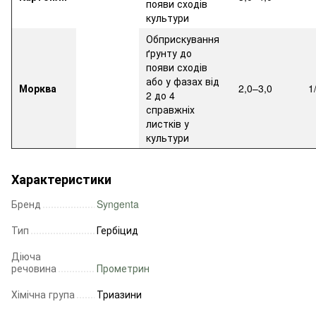
появи сходів
культури
Обприскування
ґрунту до
появи сходів
або у фазах від
Морква
2,0–3,0
1
2 до 4
справжніх
листків у
культури
Характеристики
Бренд
Syngenta
Тип
Гербіцид
Діюча
речовина
Прометрин
Хімічна група
Триазини