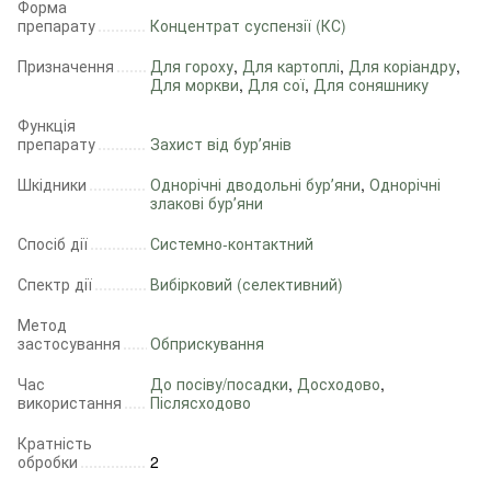
Форма
препарату
Концентрат суспензії (КС)
Призначення
Для гороху
,
Для картоплі
,
Для коріандру
,
Для моркви
,
Для сої
,
Для соняшнику
Функція
препарату
Захист від бурʼянів
Шкідники
Однорічні дводольні бурʼяни
,
Однорічні
злакові бурʼяни
Спосіб дії
Системно-контактний
Спектр дії
Вибірковий (селективний)
Метод
застосування
Обприскування
Час
До посіву/посадки
,
Досходово
,
використання
Післясходово
Кратність
обробки
2