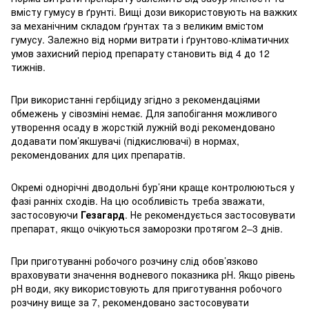
вмісту гумусу в ґрунті. Вищі дози використовують на важких
за механічним складом ґрунтах та з великим вмістом
гумусу. Залежно від норми витрати і ґрунтово-кліматичних
умов захисний період препарату становить від 4 до 12
тижнів.
При використанні гербіциду згідно з рекомендаціями
обмежень у сівозміні немає. Для запобігання можливого
утворення осаду в жорсткій лужній воді рекомендовано
додавати пом’якшувачі (підкислювачі) в нормах,
рекомендованих для цих препаратів.
Окремі однорічні дводольні бур’яни краще контролюються у
фазі ранніх сходів. На цю особливість треба зважати,
застосовуючи
Гезагард
. Не рекомендується застосовувати
препарат, якщо очікуються заморозки протягом 2–3 днів.
При приготуванні робочого розчину слід обов’язково
враховувати значення водневого показника рН. Якщо рівень
рН води, яку використовують для приготування робочого
розчину вище за 7, рекомендовано застосовувати