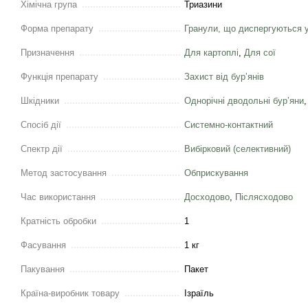
Хімічна група
Триазини
Форма препарату
Гранули, що диспергуються у
Призначення
Для картоплі
,
Для сої
Функція препарату
Захист від бурʼянів
Шкідники
Однорічні дводольні бурʼяни
Спосіб дії
Системно-контактний
Спектр дії
Вибірковий (селективний)
Метод застосування
Обприскування
Час використання
Досходово
,
Післясходово
Кратність обробки
1
Фасування
1 кг
Пакування
Пакет
Країна-виробник товару
Ізраїль