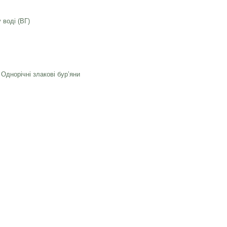
 воді (ВГ)
,
Однорічні злакові бурʼяни