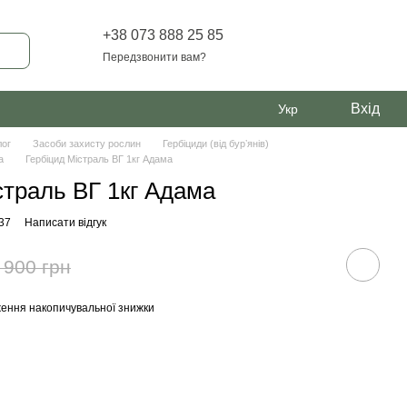
+38 073 888 25 85
Передзвонити вам?
Вхід
Укр
лог
Засоби захисту рослин
Гербіциди (від бурʼянів)
a
Гербіцид Містраль ВГ 1кг Адама
страль ВГ 1кг Адама
37
Написати відгук
 900 грн
ення накопичувальної знижки