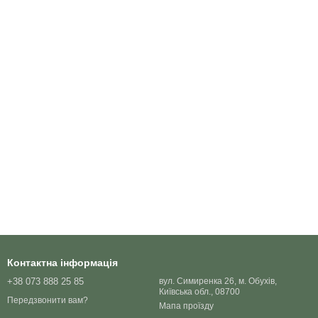
Контактна інформація
+38 073 888 25 85
вул. Симиренка 26, м. Обухів,
Київська обл., 08700
Передзвонити вам?
Мапа проїзду