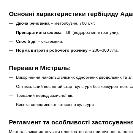
Основні характеристики гербіциду Ада
Діюча речовина
– метрибузин, 700 г/кг;
Препаративна форма
– ВГ (водорозчинні гранули);
Спосіб дії
– системний;
Норма витрати робочого розчину
– 200–300 л/га.
Переваги Містраль:
Викорінення найбільш злісних однорічних дводольних та зла
Оптимальний весняний старт культури без конкурентного 
Тривалий період захисної дії.
Висока селективність стосовно культури.
Регламент та особливості застосуванн
Містраль використовувати однократно для пригнічення однорічн