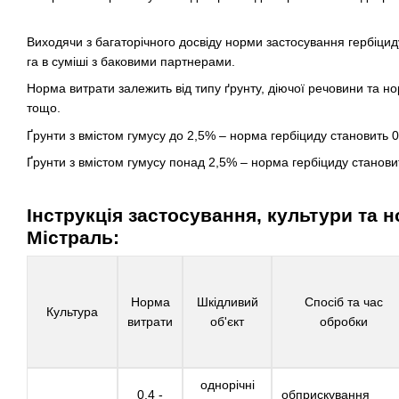
Виходячи з багаторічного досвіду норми застосування гербіциду
га в суміші з баковими партнерами.
Норма витрати залежить від типу ґрунту, діючої речовини та н
тощо.
Ґрунти з вмістом гумусу до 2,5% – норма гербіциду становить 0,4
Ґрунти з вмістом гумусу понад 2,5% – норма гербіциду становить
Інструкція застосування, культури та 
Містраль:
Норма
Шкідливий
Спосіб та час
Культура
витрати
об'єкт
обробки
однорічні
0,4 -
обприскування