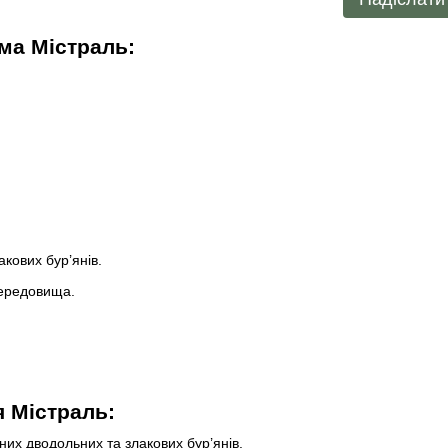
ма Містраль:
кових бур’янів.
середовища.
я Містраль:
их дводольних та злакових бур’янів.