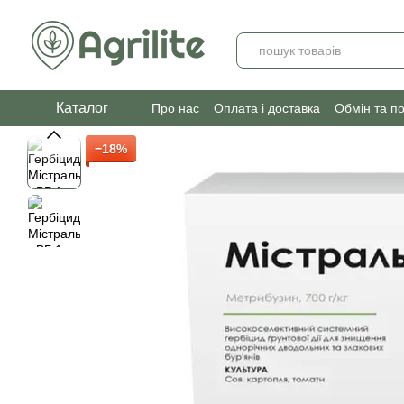
Перейти до основного контенту
Каталог
Про нас
Оплата і доставка
Обмін та п
−18%