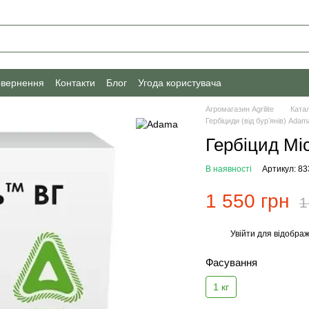
овернення
Контакти
Блог
Угода користувача
Агромагазин Agrilite
Ката
Гербіциди (від бурʼянів) Adam
Гербіцид Мі
В наявності
Артикул: 83
1 550 грн
1
Увійти
для відображ
%
Фасування
1 кг