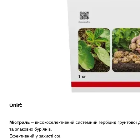
Опис
Містраль
– високоселективний системний гербіцид ґрунтової 
та злакових бур’янів.
Ефективний у захисті сої.