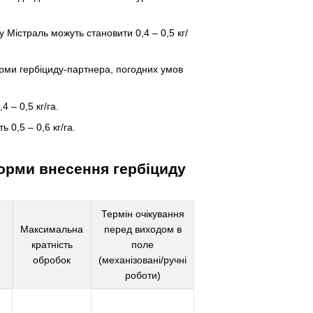
 Містраль можуть становити 0,4 – 0,5 кг/
орми гербіциду-партнера, погодних умов
 – 0,5 кг/га.
 0,5 – 0,6 кг/га.
норми внесення гербіциду
Термін очікування
Максимальна
перед виходом в
кратність
поле
обробок
(механізовані/ручні
роботи)