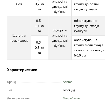
злакові та
Соя
0,7 кг/
ґрунту до появи
дводольні
га
сходів культури
бур'яни
0,5 -
обприскування
1,1 кг/
ґрунту до сходів
однорічні
га
культури
Картопля
злакові та
обприскування
промислова
дводольні
0,3 -
ґрунту після сходів
бур'яни
0,5 кг/
за висоти рослин д
га
5-10 см
Характеристики
Бренд
Adama
Тип
Гербіцид
Діюча речовина
Метрибузин