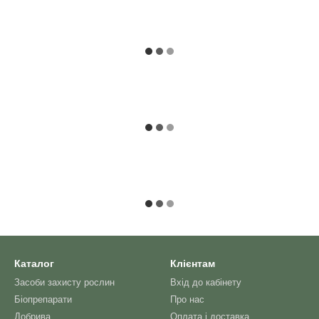
Каталог
Клієнтам
Засоби захисту рослин
Вхід до кабінету
Біопрепарати
Про нас
Добрива
Оплата і доставка