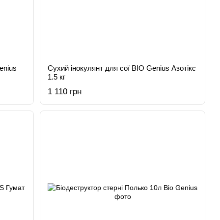
enius
Сухий інокулянт для сої BIO Genius Азотікс
1.5 кг
1 110 грн