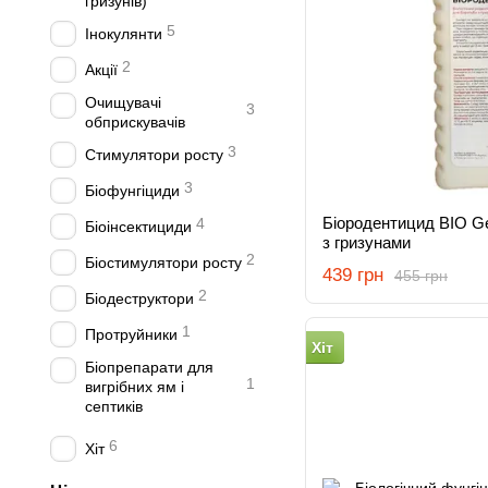
гризунів)
5
Інокулянти
2
Акції
Очищувачі
3
обприскувачів
3
Стимулятори росту
3
Біофунгіциди
Біородентицид BIO Ge
4
Біоінсектициди
з гризунами
2
Біостимулятори росту
439 грн
455 грн
2
Біодеструктори
1
Протруйники
Хіт
Біопрепарати для
1
вигрібних ям і
септиків
6
Хіт