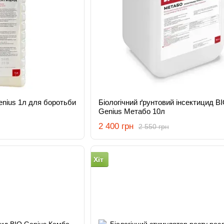
nius 1л для боротьби
Біологічний ґрунтовий інсектицид B
Genius Метабо 10л
2 400 грн
2 550 грн
Хіт