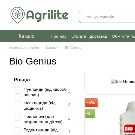
Перейти до основного контенту
Каталог
Про нас
Оплата і доставка
Обмін та п
Агромагазин Agrilite
Каталог
Bio Genius
Bio Genius
Розділ
Фунгіциди (від хвороб
2
рослин)
Інсектициди (від
−4%
4
шкідників)
Хіт
Прилипачі (для
2
покращення дії ззр)
Родентициди (від
1