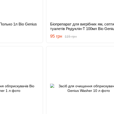
 Полько 1л Bio Genius
Біопрепарат для вигрібних ям, септи
туалетів Редуклін-Т 100мл Bio Geni
95 грн
115 грн