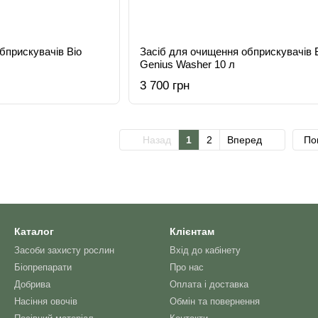
бприскувачів Bio
Засіб для очищення обприскувачів 
Genius Washer 10 л
3 700 грн
Назад
1
2
Вперед
По
Каталог
Клієнтам
Засоби захисту рослин
Вхід до кабінету
Біопрепарати
Про нас
Добрива
Оплата і доставка
Насіння овочів
Обмін та повернення