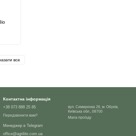
Bio
казати все
Контактна інформація
+38 073 888 25 85
вул. Симиренка 26, м. Обухів,
Київська обл., 08700
Передзвонити вам?
Мапа проїзду
Менеджер в Telegram
office@agrilite.com.ua