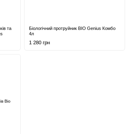
ків та
Біологічний протруйник BIO Genius Комбо
us
4л
1 280 грн