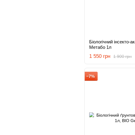
Біологічний інсекто-а
Метабо 1л
1 550 грн
1 900 грн
−7%