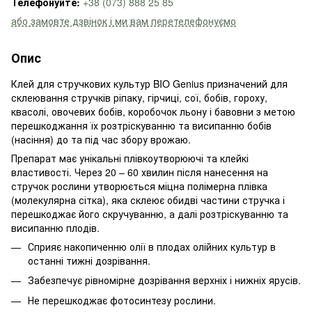
Телефонуйте:
+38 (073) 888 25 85
або замовте дзвінок і ми вам перетелефонуємо
Опис
Клей для стручкових культур BIO Genius призначений для
склеювання стручків ріпаку, гірчиці, сої, бобів, гороху,
квасолі, овочевих бобів, коробочок льону і бавовни з метою
перешкоджання їх розтріскуванню та висипанню бобів
(насіння) до та під час збору врожаю.
Препарат має унікальні плівкоутворюючі та клейкі
властивості. Через 20 – 60 хвилин після нанесення на
стручок рослини утворюється міцна полімерна плівка
(молекулярна сітка), яка склеює обидві частини стручка і
перешкоджає його скручуванню, а далі розтріскуванню та
висипанню плодів.
Сприяє накопиченню олії в плодах олійних культур в
останні тижні дозрівання.
Забезпечує рівномірне дозрівання верхніх і нижніх ярусів.
Не перешкоджає фотосинтезу рослини.