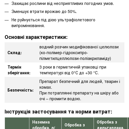
Захищає рослини від несприятливих погодних умов.
Зменшує втрати врожаю до 50%.
Не руйнується під дією ультрафіолетового
випромінювання.
Основні характеристики:
водний розчин модифікованої целюлози
Склад:
(ко-полімер-гідроксипро-
пілметилцеллюлози-поліакриламіду)
Термін
3 роки в герметичній упаковці при
зберігання:
температурі від 0°С до +30 °С.
Препарат безпечний для людей, тварин і
комах.
Безпечність:
При потраплянні препарату на шкіру або
очі – промити водою.
Інструкція застосування та норми витрат:
Наземна
Обробка з
Обробка з
обробка, л/
дельтаплана,