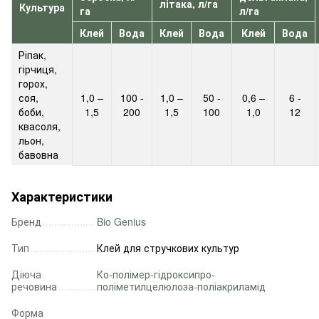
літака, л/га
Культура
га
л/га
Клей
Вода
Клей
Вода
Клей
Вода
Ріпак,
гірчиця,
горох,
соя,
1,0 –
100 -
1,0 –
50 -
0,6 –
6 -
боби,
1,5
200
1,5
100
1,0
12
квасоля,
льон,
бавовна
Характеристики
Бренд
Bio Genius
Тип
Клей для стручкових культур
Діюча
Ко-полімер-гідроксипро-
речовина
поліметилцелюлоза-поліакриламід
Форма