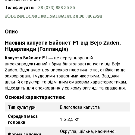
Телефонуйте:
+38 (073) 888 25 85
або замовте дзвінок і ми вам перетелефонуємо
Опис
Насіння капусти Байонет F1 від Bejo Zaden,
Нідерланди (Голландія)
Капуста Байонет F1
— це середньоранній
високопродуктивний гібрид білоголової капусти від Bejo
Zaden. Відзначається високою пластичністю, стійкістю до
захворювань і чудовими товарними якостями. Завдяки
щільній структурі та відмінним смаковим характеристикам,
підходить для споживання у свіжому вигляді та квашення.
Основні характеристики:
Тип культури
Білоголова капуста
Середня маса
1,5-2,5 кг
головки
Округла, щільна, насичено-
Форма головки