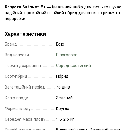
Капуста Байонет F1
— ідеальний вибір для тих, хто шукає
надійний, врожайний і стійкий гібрид для свіжого ринку та
переробки.
Характеристики
Бренд
Bejo
Вид капусти
Білоголова
Термін дозрівання
Середньостиглий
Сорт/гібрид
Гібрид
Вегетаційний період
73 днів
Колір плоду
Зелений
Форма плоду
Кругла
Середня маса плоду
1,5-2,5 кг
Спосіб вирощування
Відкритий ґрунт, Закритий ґрунт