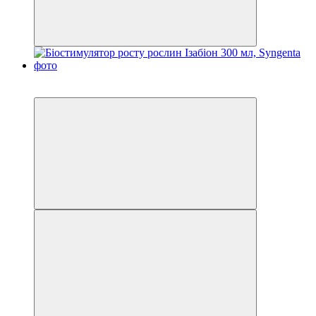
−2%
Хіт