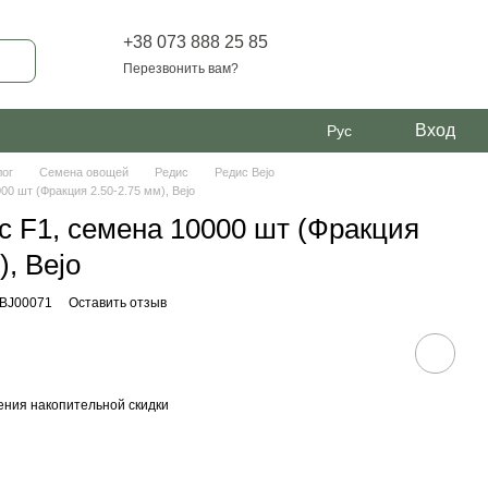
+38 073 888 25 85
Перезвонить вам?
Вход
Рус
лог
Семена овощей
Редис
Редис Bejo
00 шт (Фракция 2.50-2.75 мм), Bejo
с F1, семена 10000 шт (Фракция
), Bejo
 BJ00071
Оставить отзыв
ния накопительной скидки