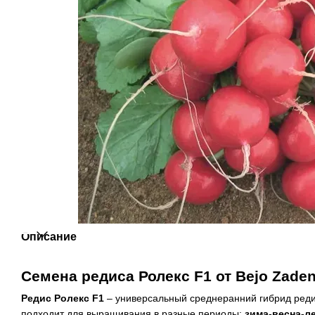
Описание
Семена редиса Ролекс F1 от Bejo Zade
Редис Ролекс F1
– универсальный среднеранний гибрид ред
подходит для выращивания в разные периоды:
зима-весна-л