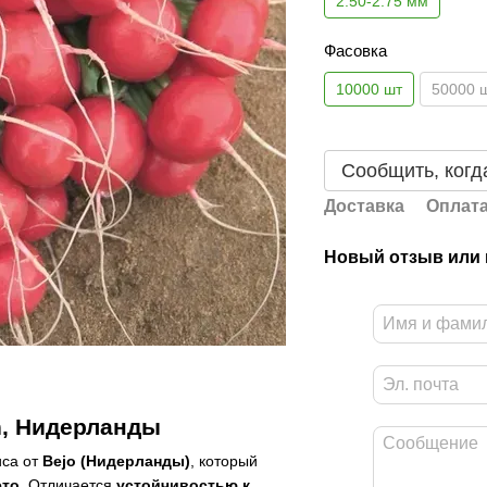
2.50-2.75 мм
Фасовка
10000 шт
50000 
Сообщить, когд
Доставка
Оплат
Новый отзыв или
n, Нидерланды
иса от
Bejo (Нидерланды)
, который
ето
. Отличается
устойчивостью к