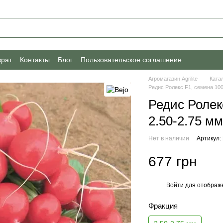
врат
Контакты
Блог
Пользовательское соглашение
Агромагазин Agrilite
Ката
Редис Ролекс F1, семена 100
Редис Ролек
2.50-2.75 мм
Нет в наличии
Артикул:
677 грн
Войти
для отображе
%
Фракция