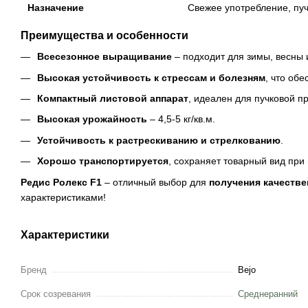
Назначение
Свежее употребление, пуч
Преимущества и особенности
Всесезонное выращивание
– подходит для зимы, весны 
Высокая устойчивость к стрессам и болезням
, что об
Компактный листовой аппарат
, идеален для пучковой п
Высокая урожайность
– 4,5-5 кг/кв.м.
Устойчивость к растрескиванию и стрелкованию
.
Хорошо транспортируется
, сохраняет товарный вид при 
Редис Ролекс F1
– отличный выбор для
получения качестве
характеристиками!
Характеристики
Бренд
Bejo
Срок созревания
Среднеранний