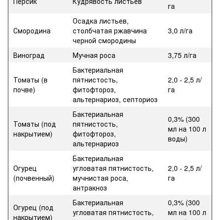
Персик
Кудрявость листьев
га
Осадка листьев,
Смородина
столбчатая ржавчина
3,0 л/га
черной смородины
Виноград
Мучная роса
3,75 л/га
Бактериальная
Томаты (в
пятнистость,
2,0 - 2,5 л/
почве)
фитофтороз,
га
альтернариоз, септориоз
Бактериальная
0,3% (300
Томаты (под
пятнистость,
мл на 100 л
накрытием)
фитофтороз,
воды)
альтернариоз
Бактериальная
Огурец
угловатая пятнистость,
2,0 - 2,5 л/
(почвенный)
мучнистая роса,
га
антракноз
Бактериальная
0,3% (300
Огурец (под
угловатая пятнистость,
мл на 100 л
накрытием)