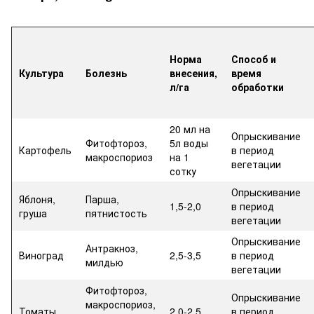
Норма
Способ и
Культура
Болезнь
внесения,
время
л/га
обработки
20 мл на
Опрыскивание
Фитофтороз,
5л воды
Картофель
в период
макроспориоз
на 1
вегетации
сотку
Опрыскивание
Яблоня,
Парша,
1,5-2,0
в период
груша
пятнистость
вегетации
Опрыскивание
Антракноз,
Виноград
2,5-3,5
в период
милдью
вегетации
Фитофтороз,
Опрыскивание
макроспориоз,
Томаты
2,0-2,5
в период