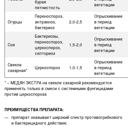
бурая
вегетации
пятнистость
Переноспороз,
Опрыскивание
Огурцы
антракноз,
2,0-2,5
в период
бактериоз
вегетации
Бактериозы,
Опрыскивание
пероноспороз,
Соя
1,5-2,0
в период
церкоспороз,
вегетации
септориоз
Опрыскивание
Свекла
Церкоспороз
1,0-1,5
в период
сахарная*
вегетации
* – МЕДЯН ЭКСТРА на свекле сахарной рекомендуется
применять только в смеси с системными фунгицидами
против церкоспороза
ПРЕИМУЩЕСТВА ПРЕПАРАТА:
препарат оказывает широкий спектр противогрибкового
и бактерицидного действия;