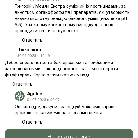
Григорій , Медян Екстра сумісний із пестицидами, за
винятком органофосфатів і препаратів, які утворюють
низько кислотну реакцію бакової суміші (нижче за pH
5,5). У кожному конкретному випадку доцільно
проводити тести на сумісність.
Ответить
Олександр
30.06.2023 в 16:19
Добре справляється з бактеріозами та грибковими
захворюваннями. Також допомагає на томатах проти
фітофторозу. Гарно розчиняється у воді
Ответить
Agrilite
01.07.2023 в 09:07
Олександре, дякуємо за відгук! Бажаємо гарного
врожаю і чекатимемо на нові замовлення)
Ответить
Написать отзыв