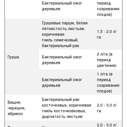
Бактериальный ожог
период
деревьев
созревания
плодов)
Грушевые парши, белая
пятнистость листьев,
1,5 - 2,0 л/
коричневая
га
гниль семечковый,
бактериальный рак
2 л/га (в
Груша
Бактериальный ожог
период
деревьев
цветения)
1 л/га (в
Бактериальный ожог
период
деревьев
созревания
плодов)
Бактериальный рак
Вишня,
косточковых, коричневая
2,0 - 3,0 л/
черешня,
гниль косточковковых,
га
абрикос
дырчатость листьев
2,0 - 3,0 л/