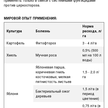
применять только в смеси с системными фунгицидами
против церкоспороза.
МИРОВОЙ ОПЫТ ПРИМЕНЕНИЯ:
Норма
Культура
Болезнь
расхода, л/
га
Картофель
Фитофтороз
3 - 4 л/га
0,5% (500
Хмель
Мучная роса
мл на 100 л
воды)
Яблоневая парша,
коричневая гниль
1,5 - 2,0 л/
косточковых, мелкая
га
пятнистость листьев
1,5 л/га (в
Бактериальный ожог
Яблоня
период
деревьев
цветения)
0,75 л/га (в