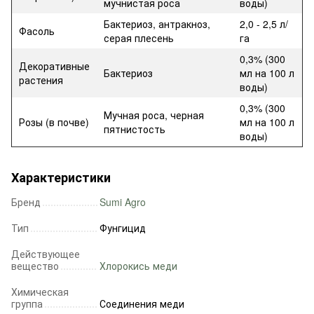
мучнистая роса
воды)
Бактериоз, антракноз,
2,0 - 2,5 л/
Фасоль
серая плесень
га
0,3% (300
Декоративные
Бактериоз
мл на 100 л
растения
воды)
0,3% (300
Мучная роса, черная
Розы (в почве)
мл на 100 л
пятнистость
воды)
Характеристики
Бренд
Sumi Agro
Тип
Фунгицид
Действующее
вещество
Хлорокись меди
Химическая
группа
Соединения меди